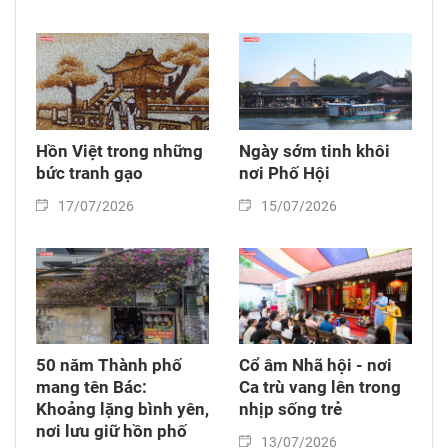
Hồn Việt trong những
Ngày sớm tinh khôi
bức tranh gạo
nơi Phố Hội
17/07/2026
15/07/2026
50 năm Thành phố
Cổ âm Nhã hội - nơi
mang tên Bác:
Ca trù vang lên trong
Khoảng lặng bình yên,
nhịp sống trẻ
nơi lưu giữ hồn phố
13/07/2026