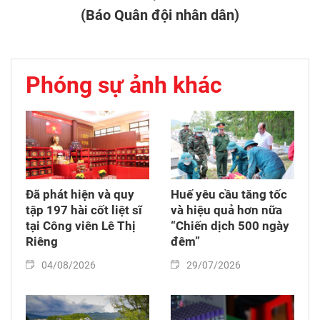
(Báo Quân đội nhân dân)
Phóng sự ảnh khác
Đã phát hiện và quy
Huế yêu cầu tăng tốc
tập 197 hài cốt liệt sĩ
và hiệu quả hơn nữa
tại Công viên Lê Thị
“Chiến dịch 500 ngày
Riêng
đêm”
04/08/2026
29/07/2026