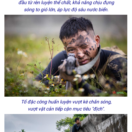
đầu từ rèn luyện thể chất, khả năng chịu đựng
sóng to gió lớn, áp lực độ sâu nước biển.
Tổ đặc công huấn luyện vượt kè chắn sóng,
vượt vật cản tiếp cận mục tiêu "địch".