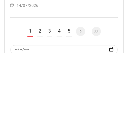
14/07/2026
1
2
3
4
5
Nhà cung cấp thông tin(ICP): Thông tấn xã Việt Nam | ISSN
: 1606 - 0261
Giấy phép số 137/GP-BTTTT cấp ngày 17/03/2022
Cơ quan chủ quản: Thông tấn xã Việt Nam