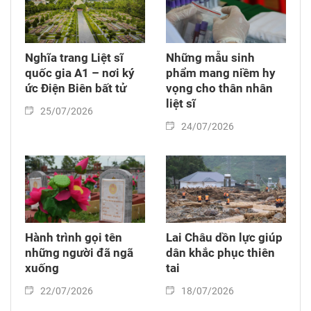
Nghĩa trang Liệt sĩ
Những mẫu sinh
quốc gia A1 – nơi ký
phẩm mang niềm hy
ức Điện Biên bất tử
vọng cho thân nhân
liệt sĩ
25/07/2026
24/07/2026
Hành trình gọi tên
Lai Châu dồn lực giúp
những người đã ngã
dân khắc phục thiên
xuống
tai
22/07/2026
18/07/2026