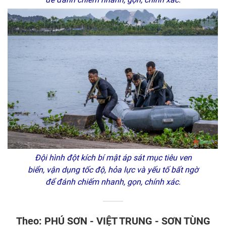
Đội hình đột kích bí mật áp sát mục tiêu ven
biển, vận dụng tốc độ, hỏa lực và yếu tố bất ngờ
để đánh chiếm nhanh, gọn, chính xác.
Theo: PHÚ SƠN - VIỆT TRUNG - SƠN TÙNG