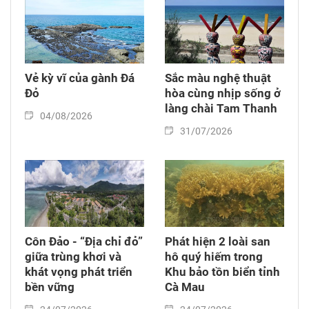
Vẻ kỳ vĩ của gành Đá
Sắc màu nghệ thuật
Đỏ
hòa cùng nhịp sống ở
làng chài Tam Thanh
04/08/2026
31/07/2026
Côn Đảo - “Địa chỉ đỏ”
Phát hiện 2 loài san
giữa trùng khơi và
hô quý hiếm trong
khát vọng phát triển
Khu bảo tồn biển tỉnh
bền vững
Cà Mau