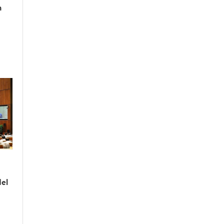
n
del