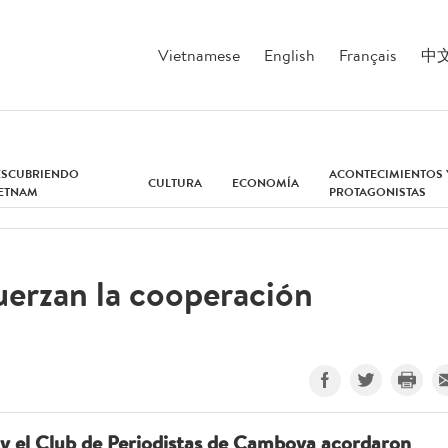
Vietnamese
English
Français
中
ESCUBRIENDO
ACONTECIMIENTOS 
CULTURA
ECONOMÍA
IETNAM
PROTAGONISTAS
erzan la cooperación
 y el Club de Periodistas de Camboya acordaron