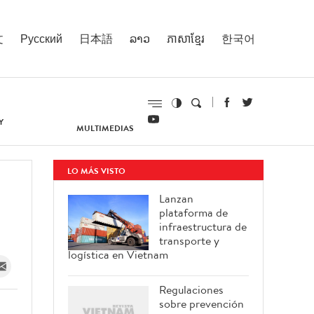
文
Русский
日本語
ລາວ
ភាសាខ្មែរ
한국어
Y
MULTIMEDIAS
LO MÁS VISTO
Lanzan
plataforma de
infraestructura de
transporte y
logística en Vietnam
Regulaciones
sobre prevención