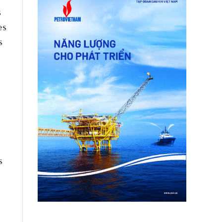
s
es
s
s