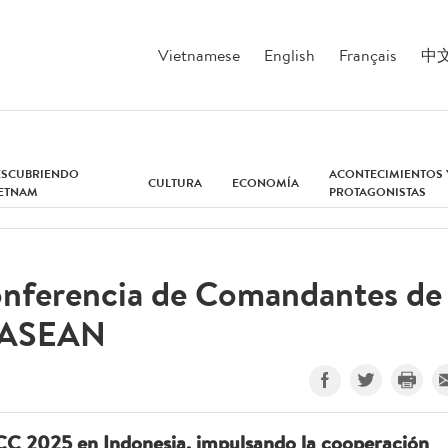
Vietnamese
English
Français
中
ESCUBRIENDO
ACONTECIMIENTOS 
CULTURA
ECONOMÍA
IETNAM
PROTAGONISTAS
onferencia de Comandantes de
a ASEAN
CC 2025 en Indonesia, impulsando la cooperación