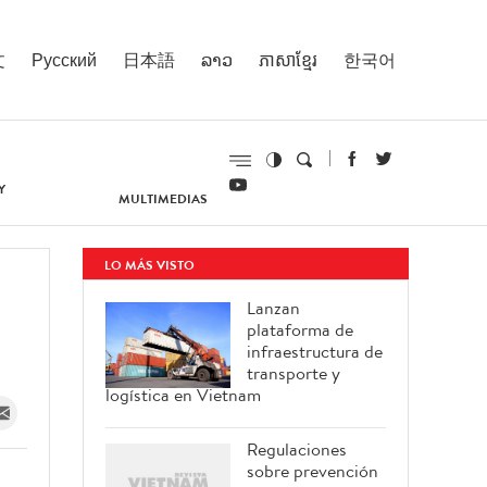
文
Русский
日本語
ລາວ
ភាសាខ្មែរ
한국어
Y
MULTIMEDIAS
LO MÁS VISTO
Lanzan
plataforma de
infraestructura de
transporte y
logística en Vietnam
Regulaciones
sobre prevención