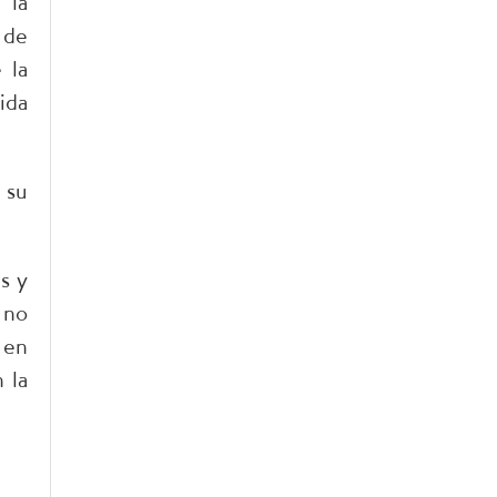
 la
 de
 la
ida
 su
s y
 no
 en
 la