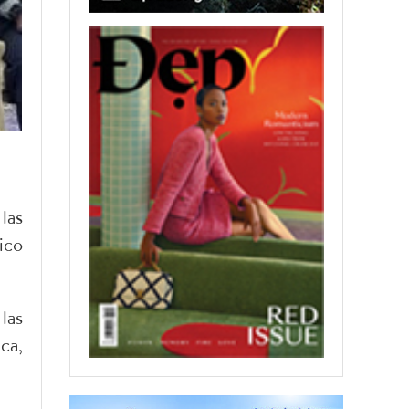
las
ico
las
ca,