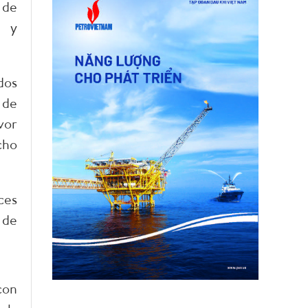
 de
a y
dos
 de
vor
cho
ces
 de
con