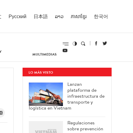
文
Русский
日本語
ລາວ
ភាសាខ្មែរ
한국어
Y
MULTIMEDIAS
LO MÁS VISTO
Lanzan
plataforma de
infraestructura de
transporte y
logística en Vietnam
Regulaciones
sobre prevención