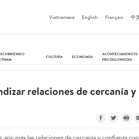
Vietnamese
English
Français
中
ESCUBRIENDO
ACONTECIMIENTOS 
CULTURA
ECONOMÍA
IETNAM
PROTAGONISTAS
dizar relaciones de cercanía y
 aún más las relaciones de cercanía y confianza con