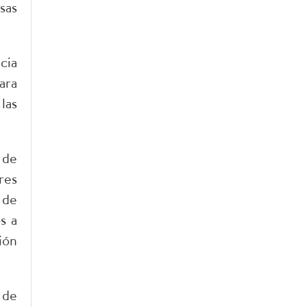
sas
cia
ara
las
 de
res
 de
s a
ión
 de