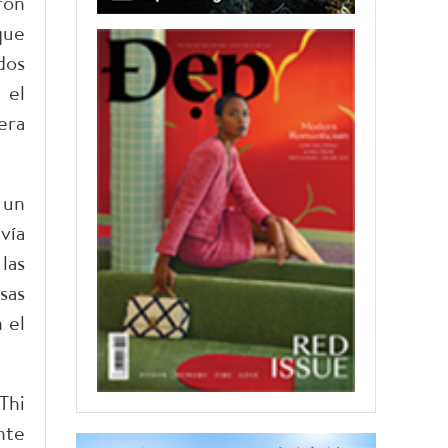
ron
que
dos
 el
era
 un
vía
las
sas
 el
Thi
nte