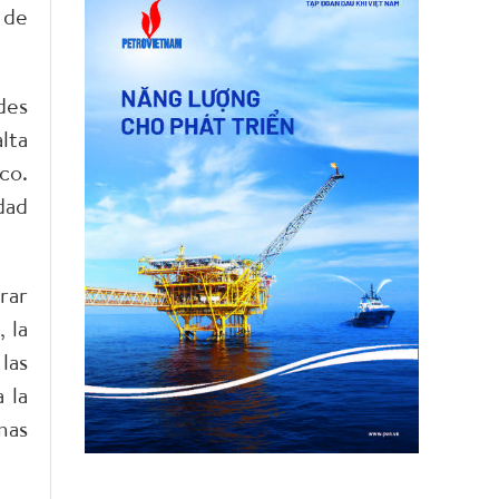
 de
des
lta
co.
dad
rar
 la
las
 la
mas