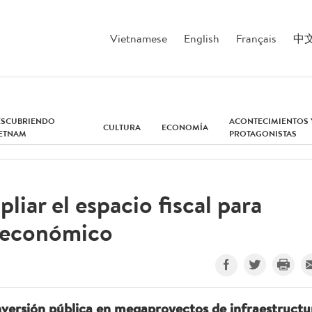
Vietnamese
English
Français
中
ESCUBRIENDO
ACONTECIMIENTOS 
CULTURA
ECONOMÍA
IETNAM
PROTAGONISTAS
iar el espacio fiscal para
o económico
nversión pública en megaproyectos de infraestructu