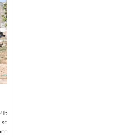
PIB
 se
nco