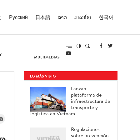
文
Русский
日本語
ລາວ
ភាសាខ្មែរ
한국어
Y
MULTIMEDIAS
LO MÁS VISTO
Lanzan
plataforma de
infraestructura de
transporte y
logística en Vietnam
Regulaciones
sobre prevención
ra,