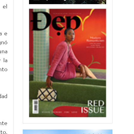
 el
a e
gnó
una
 la
nto
dad
nte
to,