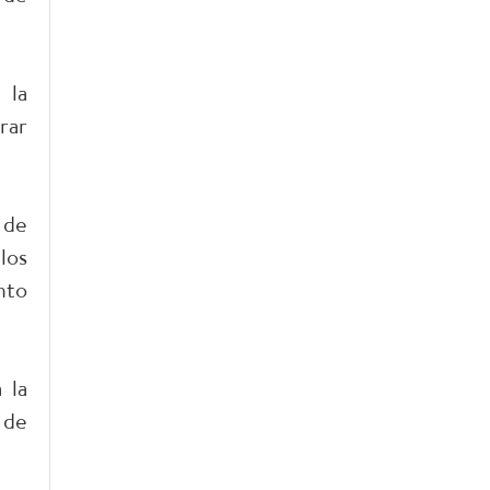
 la
rar
 de
los
nto
 la
 de