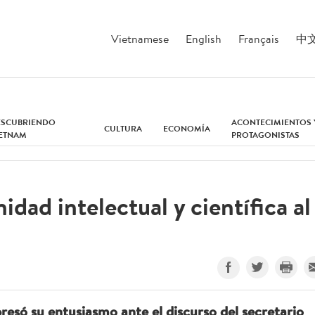
Vietnamese
English
Français
中
ESCUBRIENDO
ACONTECIMIENTOS 
CULTURA
ECONOMÍA
IETNAM
PROTAGONISTAS
dad intelectual y científica al
resó su entusiasmo ante el discurso del secretario