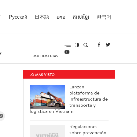
文
Русский
日本語
ລາວ
ភាសាខ្មែរ
한국어
Y
MULTIMEDIAS
LO MÁS VISTO
Lanzan
plataforma de
infraestructura de
transporte y
logística en Vietnam
Regulaciones
sobre prevención