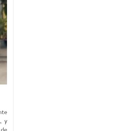
nte
, y
 de