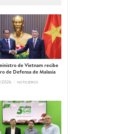
amarilla” impuesta por la
r el prestigio del sector
ministro de Vietnam recibe
tro de Defensa de Malasia
/2026
NOTICIEROS