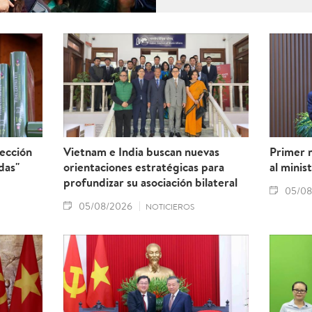
advertencia de la “tarjeta 
Comisión Europea y reforza
pesquero vietnamita.
lección
Vietnam e India buscan nuevas
Primer 
das"
orientaciones estratégicas para
al minis
profundizar su asociación bilateral
05/08
05/08/2026
NOTICIEROS