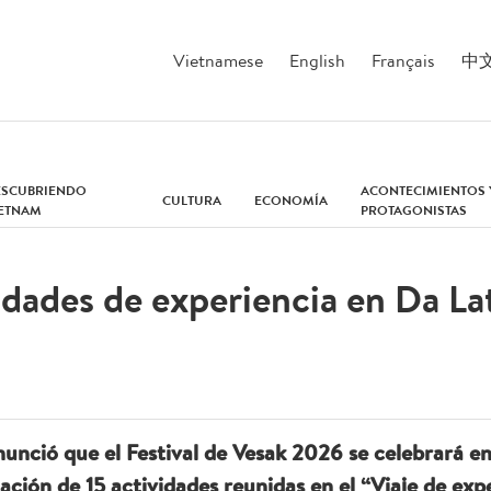
Vietnamese
English
Français
中
ESCUBRIENDO
ACONTECIMIENTOS 
CULTURA
ECONOMÍA
IETNAM
PROTAGONISTAS
idades de experiencia en Da Lat
nunció que el Festival de Vesak 2026 se celebrará en
ión de 15 actividades reunidas en el “Viaje de exp