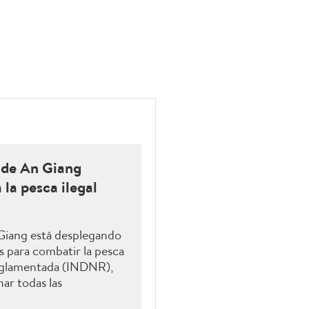
 de An Giang
 la pesca ilegal
 Giang está desplegando
 para combatir la pesca
reglamentada (INDNR),
ar todas las
 levantamiento de la