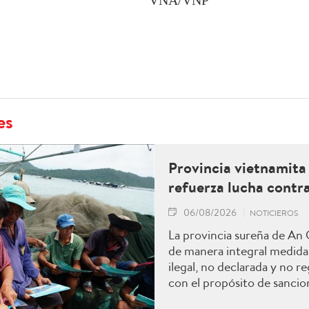
VNA/VNP
es
Provincia vietnamita
refuerza lucha contra
06/08/2026
NOTICIEROS
La provincia sureña de An
de manera integral medidas
ilegal, no declarada y no 
con el propósito de sancion
infracciones, contribuir al