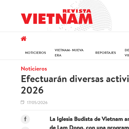
VIETNAM- NUEVA
D
NOTICIEROS
REPORTAJES
ERA
V
Noticieros
Efectuarán diversas activ
2026
17/05/2026
La Iglesia Budista de Vietnam a
de Lam Dong, con una programac