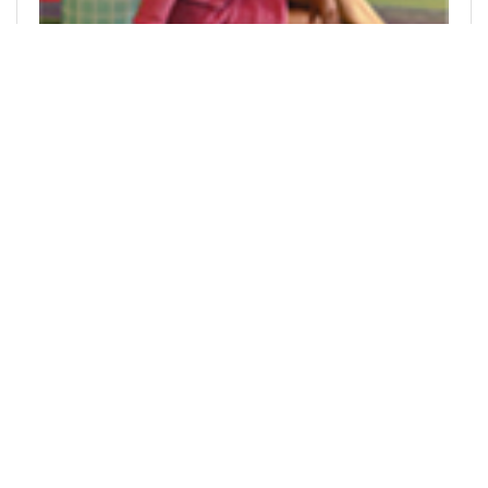
ICP: VNA (Agencia Vietnamita de Noticias) | ISSN: 1606 -
0261