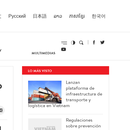
文
Русский
日本語
ລາວ
ភាសាខ្មែរ
한국어
Y
MULTIMEDIAS
LO MÁS VISTO
o
Lanzan
plataforma de
infraestructura de
transporte y
logística en Vietnam
Regulaciones
sobre prevención
l