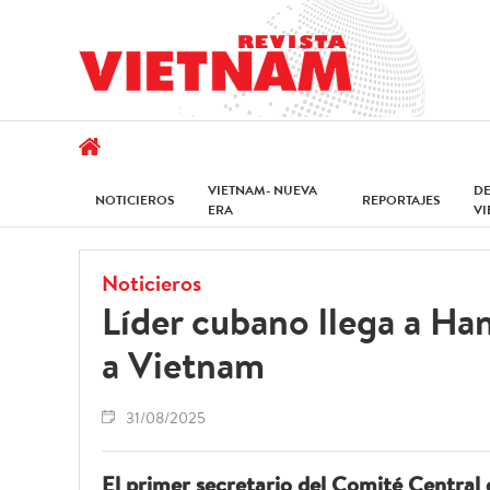
VIETNAM- NUEVA
D
NOTICIEROS
REPORTAJES
ERA
V
Noticieros
Líder cubano llega a Han
a Vietnam
31/08/2025
El primer secretario del Comité Central