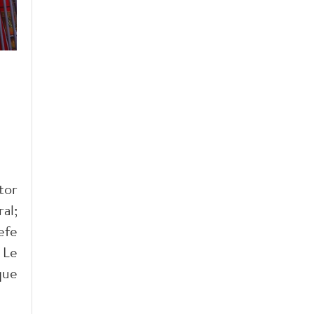
tor
al;
efe
 Le
que