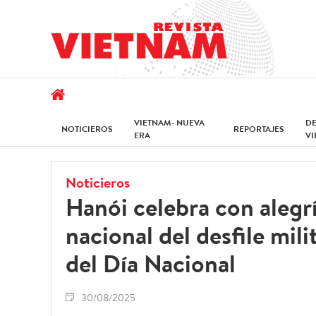
VIETNAM- NUEVA
D
NOTICIEROS
REPORTAJES
ERA
V
Noticieros
Hanói celebra con alegrí
nacional del desfile mili
del Día Nacional
30/08/2025