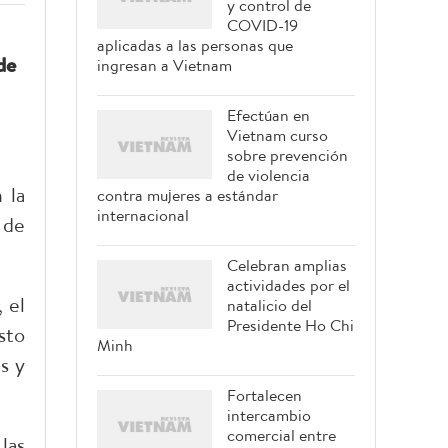
y control de
COVID-19
aplicadas a las personas que
de
ingresan a Vietnam
Efectúan en
Vietnam curso
sobre prevención
de violencia
 la
contra mujeres a estándar
internacional
 de
Celebran amplias
actividades por el
 el
natalicio del
Presidente Ho Chi
sto
Minh
s y
Fortalecen
intercambio
comercial entre
las