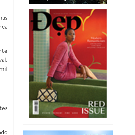
has
rca
rte
al.
mil
tes
ado