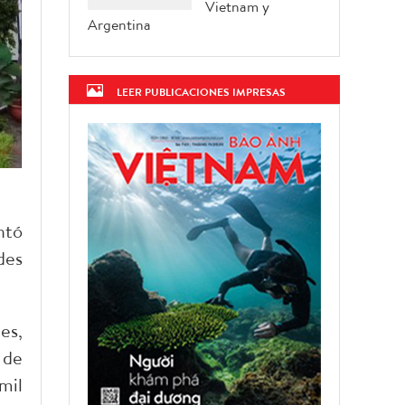
Vietnam y
Argentina
LEER PUBLICACIONES IMPRESAS
ntó
des
es,
 de
mil