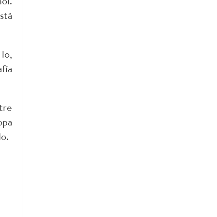
oi.
stá
Ho,
fía
tre
opa
o.
,