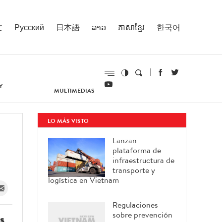
文
Русский
日本語
ລາວ
ភាសាខ្មែរ
한국어
Y
MULTIMEDIAS
LO MÁS VISTO
Lanzan
plataforma de
infraestructura de
transporte y
logística en Vietnam
Regulaciones
sobre prevención
s