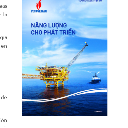
eas
 la
gía
 en
 de
ión