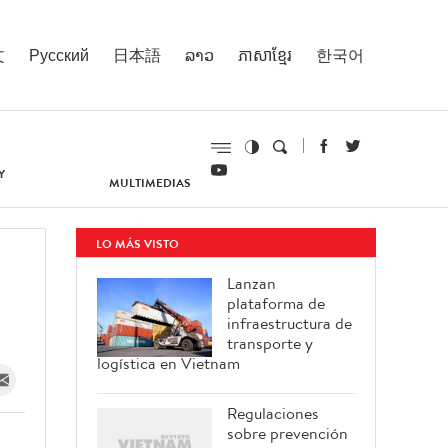
文
Русский
日本語
ລາວ
ភាសាខ្មែរ
한국어
Y
MULTIMEDIAS
LO MÁS VISTO
Lanzan
plataforma de
infraestructura de
transporte y
logística en Vietnam
Regulaciones
sobre prevención