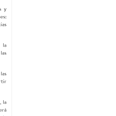
s y
es:
ias
 la
las
las
tir
 la
erá