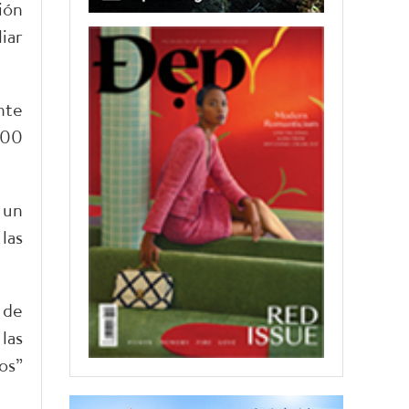
ión
iar
nte
300
 un
las
 de
las
os”