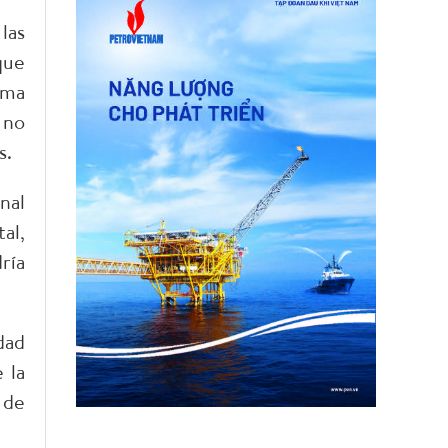
las
que
ema
 no
.​
nal
al,
ría
dad
 la
 de