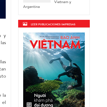
Vietnam y
Argentina
LEER PUBLICACIONES IMPRESAS
a y
las
las
tan
uto
 la
 el