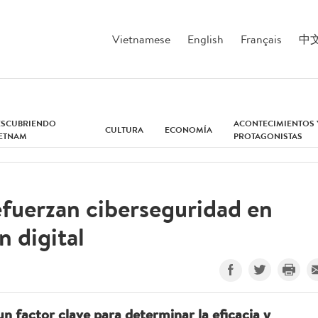
Vietnamese
English
Français
中
ESCUBRIENDO
ACONTECIMIENTOS 
CULTURA
ECONOMÍA
IETNAM
PROTAGONISTAS
fuerzan ciberseguridad en
 digital
un factor clave para determinar la eficacia y