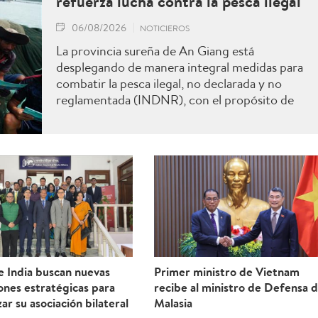
refuerza lucha contra la pesca ilegal
06/08/2026
NOTICIEROS
La provincia sureña de An Giang está
desplegando de manera integral medidas para
combatir la pesca ilegal, no declarada y no
reglamentada (INDNR), con el propósito de
sancionar todas las infracciones, contribuir al
levantamiento de la advertencia de la “tarjeta
amarilla” impuesta por la Comisión Europea y
reforzar el prestigio del sector pesquero
vietnamita.
e India buscan nuevas
Primer ministro de Vietnam
ones estratégicas para
recibe al ministro de Defensa 
ar su asociación bilateral
Malasia