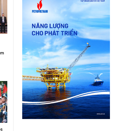
am
os