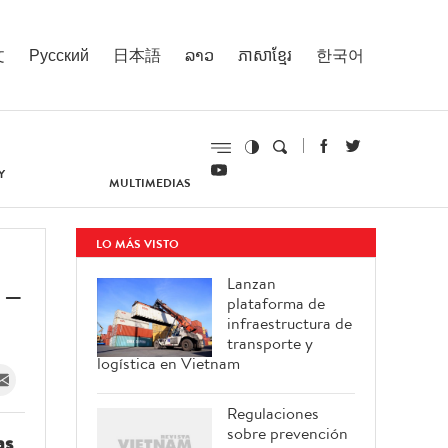
文
Русский
日本語
ລາວ
ភាសាខ្មែរ
한국어
Y
MULTIMEDIAS
LO MÁS VISTO
 –
Lanzan
plataforma de
infraestructura de
transporte y
logística en Vietnam
Regulaciones
sobre prevención
as