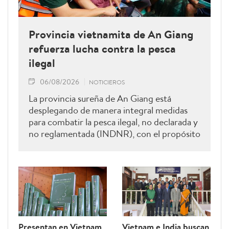
Provincia vietnamita de An Giang
refuerza lucha contra la pesca
ilegal
06/08/2026
NOTICIEROS
La provincia sureña de An Giang está
desplegando de manera integral medidas
para combatir la pesca ilegal, no declarada y
no reglamentada (INDNR), con el propósito
de sancionar todas las infracciones,
contribuir al levantamiento de la
advertencia de la “tarjeta amarilla” impuesta
por la Comisión Europea y reforzar el
prestigio del sector pesquero vietnamita.
Presentan en Vietnam
Vietnam e India buscan