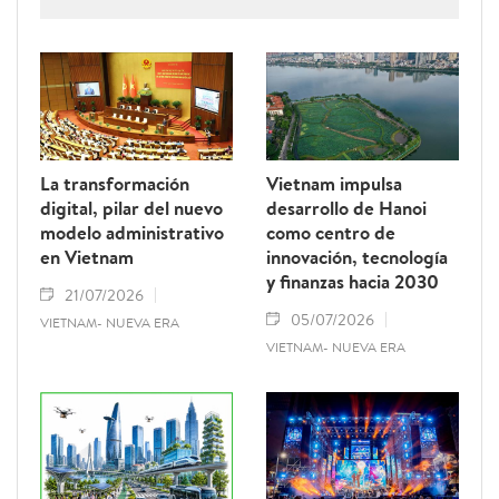
de agosto de 2026 y permanecerá vigente
hasta el 28 de febrero de 2027. Como una
de sus principales disposiciones, el
documento instituye el 15 de octubre de
cada año como el Día del Ciudadano Digital
de Vietnam.
La transformación
Vietnam impulsa
digital, pilar del nuevo
desarrollo de Hanoi
modelo administrativo
como centro de
en Vietnam
innovación, tecnología
y finanzas hacia 2030
21/07/2026
05/07/2026
VIETNAM- NUEVA ERA
VIETNAM- NUEVA ERA