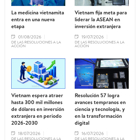
La medicina vietnamita
Vietnam fija meta para
entra en una nueva
liderar la ASEAN en
etapa
inversión extranjera
01/08/2026
19/07/2026
DE LAS RESOLUCIONES A LA
DE LAS RESOLUCIONES A LA
ACCIÓN
ACCIÓN
Vietnam espera atraer
Resolución 57 logra
hasta 300 mil millones
avances tempranos en
de dólares en inversión
ciencia y tecnología, y
extranjera en periodo
en la transformación
2026-2030
digital
18/07/2026
16/07/2026
DE LAS RESOLUCIONES A LA
DE LAS RESOLUCIONES A LA