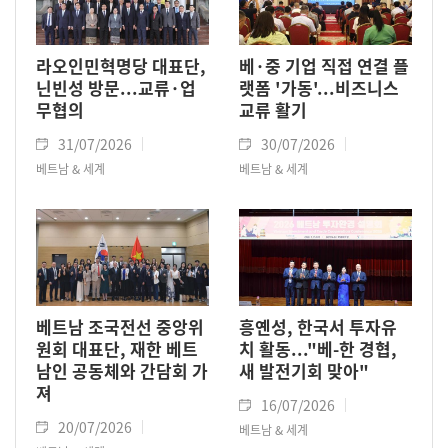
라오인민혁명당 대표단,
베·중 기업 직접 연결 플
닌빈성 방문...교류·업
랫폼 '가동'...비즈니스
무협의
교류 활기
31/07/2026
30/07/2026
베트남 & 세계
베트남 & 세계
베트남 조국전선 중앙위
흥옌성, 한국서 투자유
원회 대표단, 재한 베트
치 활동..."베-한 경협,
남인 공동체와 간담회 가
새 발전기회 맞아"
져
16/07/2026
20/07/2026
베트남 & 세계