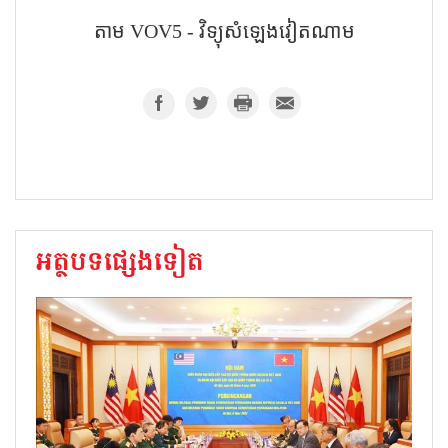
តាម VOV5 - វិទ្យុសំឡេងវៀតណាម
អត្ថបទផ្សេងទៀត