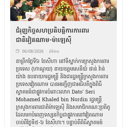
ជំរុញកិច្ចសហប្រតិបត្តិការការពារ
ជាតិវៀតណាម-ម៉ាឡេស៊ី
06/08/2026
ព័ត៌មាន
នា​ព្រឹកថ្ងៃទី៦ ខែសីហា នៅទីស្នាក់ការក្រសួងការពារ
ប្រទេស (ហាណូយ) នាយឧត្តមសេនីយ៍ ផាន់ វ៉ាន់
យ៉ាង ឧបនាយករដ្ឋមន្ត្រី និងជារដ្ឋមន្ត្រីក្រសួងការពារ
ប្រទេសវៀតណាម បានអញ្ជើញជាអធិបតីក្នុងពិធី
ស្វាគមន៍ជាផ្លូវការ​ចំពោះលោក Dato' Seri
Mohamed Khaled bin Nordin រដ្ឋមន្ត្រី
ក្រសួងការពារជាតិម៉ាឡេស៊ី និងសមាជិកគណៈប្រតិភូ
ដែលមកបំពេញទស្សនកិច្ចជាផ្លូវការនៅវៀតណាម
ចាប់ពីថ្ងៃទី៥-៦ ខែសីហា។ បន្ទាប់ពីពិធីស្វាគមន៍