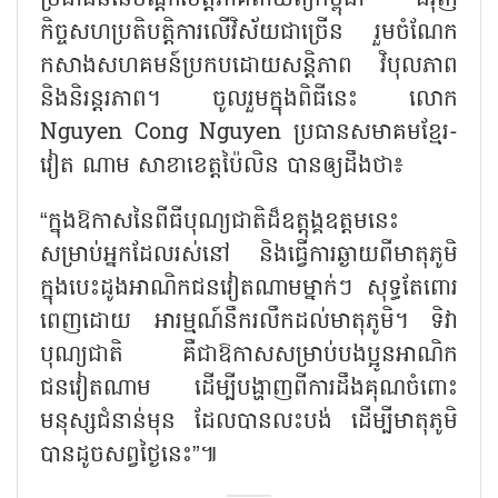
កិច្ចសហប្រតិបត្តិការលើវិស័យជាច្រើន រួមចំណែក
កសាងសហគមន៍ប្រកបដោយសន្តិភាព វិបុលភាព
និងនិរន្តរភាព។ ចូលរួមក្នុងពិធីនេះ លោក
Nguyen Cong Nguyen ប្រធានសមាគមខ្មែរ-
វៀត ណាម សាខាខេត្តប៉ៃលិន បានឲ្យដឹងថា៖
“ក្នុងឱកាសនៃពីធីបុណ្យជាតិដ៏ឧត្តុង្គឧត្តមនេះ
សម្រាប់អ្នកដែលរស់នៅ និងធ្វើការឆ្ងាយពីមាតុភូមិ
ក្នុងបេះដូងអាណិកជនវៀតណាមម្នាក់ៗ សុទ្ធតែពោរ
ពេញដោយ អារម្មណ៍នឹករលឹកដល់មាតុភូមិ។ ទិវា
បុណ្យជាតិ គឺជាឱកាសសម្រាប់បងប្អូនអាណិក
ជនវៀតណាម ដើម្បីបង្ហាញពីការដឹងគុណចំពោះ
មនុស្សជំនាន់មុន ដែលបានលះបង់ ដើម្បីមាតុភូមិ
បានដូចសព្វថ្ងៃនេះ”៕