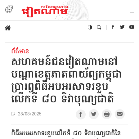
ព័ត៌មាន
សហគមន៍ជនវៀតណាមនៅ
បណ្ដាខេត្តភាគពាយ័ព្យកម្ពុជា
ប្រារព្ធពិធីអបអរសាទរខួប
លើកទី ៨០ ទិវាបុណ្យជាតិ
28/08/2025
ពិធីអបអរសាទរខួបលើកទី ៨០ ទិវាបុណ្យជាតិនៃ