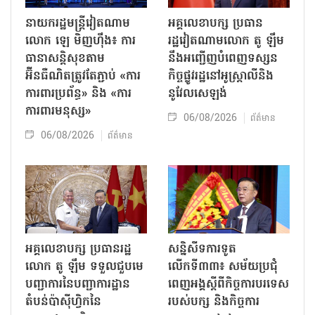
នាយករដ្ឋមន្ត្រីវៀតណាម
អគ្គលេខាបក្ស ប្រធាន
លោក ឡេ មិញហ៊ឹង៖ ការ
រដ្ឋវៀតណាមលោក តូ ឡឹម
ធានាសន្តិសុខតាម
នឹងអញ្ជើញបំពេញទស្សន
អ៊ីនធឺណិតត្រូវតែភ្ជាប់ «ការ
កិច្ចផ្លូវរដ្ឋនៅអូស្ត្រាលីនិង
ការពារប្រព័ន្ធ» និង «ការ
នូវែលសេឡង់
ការពារមនុស្ស»
06/08/2026
ព័ត៌មាន
06/08/2026
ព័ត៌មាន
អគ្គលេខាបក្ស ប្រធានរដ្ឋ
សន្និសីទការទូត
លោក តូ ឡឹម ទទួលជួបមេ
លើកទី៣៣៖ សម័យប្រជុំ
បញ្ជាការនៃបញ្ជាការដ្ឋាន
ពេញអង្គស្តីពីកិច្ច​ការបរទេស
តំបន់ប៉ាស៊ីហ្វិកនៃ
របស់​បក្ស និងកិច្ច​ការ