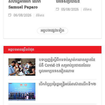
សហរដ្ឋអាមេរិក លោក
បរទេសប្រជាជន
Samuel Paparo
05/08/2026
ព័ត៌មាន
06/08/2026
ព័ត៌មាន
អត្ថបទផ្សេងទៀត
អត្ថបទអានច្រើនបំផុត
បទប្បញ្ញត្តិស្តីពីការទប់ស្កាត់ការរាតត្បាតនៃ
ជំងឺ Covid-19 សម្រាប់ប្រជាជនដែល
ចូលមកប្រទេសវៀតណាម
បើកកិច្ចប្រជុំរដ្ឋមន្ត្រីអប់រំអាស៊ានលើកទី១២