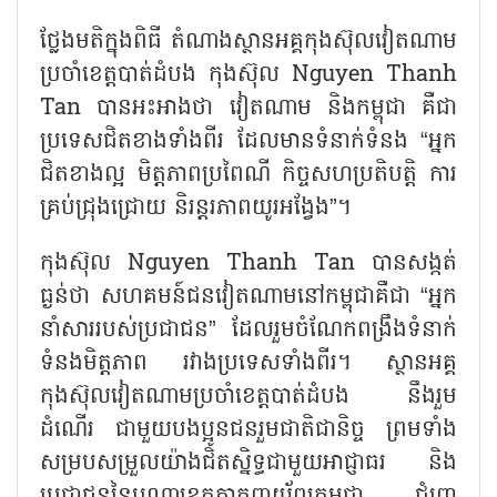
ថ្លែងមតិក្នុងពិធី តំណាងស្ថានអគ្គកុងស៊ុលវៀតណាម
ប្រចាំខេត្តបាត់ដំបង កុងស៊ុល
Nguyen Thanh
Tan បានអះអាងថា វៀតណាម និងកម្ពុជា គឺជា
ប្រទេសជិតខាងទាំងពីរ ដែលមានទំនាក់ទំនង “អ្នក
ជិតខាងល្អ មិត្តភាពប្រពៃណី កិច្ចសហប្រតិបត្តិ ការ
គ្រប់ជ្រុងជ្រោយ និរន្តរភាពយូរអង្វែង”។
កុងស៊ុល
Nguyen Thanh Tan បានសង្កត់
ធ្ងន់ថា សហគមន៍ជនវៀតណាមនៅកម្ពុជាគឺជា “អ្នក
នាំសាររបស់ប្រជាជន” ដែលរួមចំណែកពង្រឹងទំនាក់
ទំនងមិត្តភាព រវាងប្រទេសទាំងពីរ។ ស្ថានអគ្គ
កុងស៊ុលវៀតណាមប្រចាំខេត្តបាត់ដំបង នឹងរួម
ដំណើរ ជាមួយបងប្អូនជនរួមជាតិជានិច្ច ព្រមទាំង
សម្របសម្រួលយ៉ាងជិតស្និទ្ធជាមួយអាជ្ញាធរ និង
ប្រជាជននៃបណ្ដាខេត្តភាគពាយ័ព្យកម្ពុជា ជំរុញ