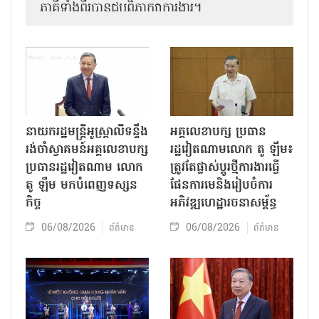
ភាគីទាំងពីរបានជួបពិភាក្សាការងារ​។
នាយករដ្ឋមន្ត្រីអូស្ត្រាលីទន្ទឹង
អគ្គលេខាបក្ស ប្រធាន
រង់ចាំស្វាគមន៍អគ្គលេខាបក្ស
រដ្ឋវៀតណាមលោក តូ ឡឹម៖
ប្រធានរដ្ឋវៀតណាម លោក
ត្រូវតែផ្លាស់ប្ដូរថ្មីការងារធ្វើ
តូ ឡឹម មកបំពេញទស្សន
ផែនការមេនិងរៀបចំការ
កិច្ច
អភិវឌ្ឍហេដ្ឋារចនាសម្ព័ន្ធ
06/08/2026
06/08/2026
ព័ត៌មាន
ព័ត៌មាន