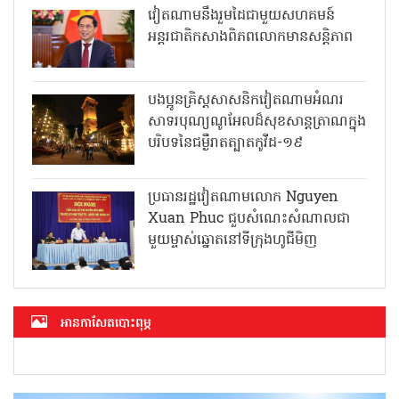
វៀតណាមនឹងរួមដៃជាមួយសហគមន៍
អន្តរជាតិកសាងពិភពលោកមានសន្តិភាព
បងប្អូនគ្រិស្តសាសនិកវៀតណាមអំណរ
សាទរបុណ្យណូអែលដ៏សុខសាន្តត្រាណក្នុង
បរិបទនៃជម្ងឺរាតត្បាតកូវីដ-១៩
ប្រធានរដ្ឋវៀតណាមលោក Nguyen
Xuan Phuc ជួបសំណេះសំណាលជា
មួយម្ចាស់ឆ្នោតនៅទីក្រុងហូជីមិញ
អាន​កាសែត​បោះពុម្ភ