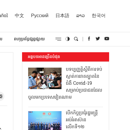
añol
中文
Русский
日本語
ລາວ
한국어
គល
ពហុប្រព័ន្ធផ្សព្វផ្សាយ
អត្ថបទអានច្រើនបំផុត
បទប្បញ្ញត្តិស្តីពីការទប់
ស្កាត់ការរាតត្បាតនៃ
ជំងឺ Covid-19
សម្រាប់ប្រជាជនដែល
ចូលមកប្រទេសវៀតណាម
បើកកិច្ចប្រជុំរដ្ឋមន្ត្រី
អប់រំអាស៊ាន
លើកទី១២