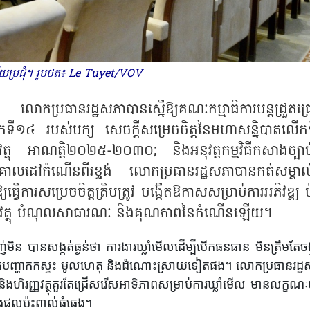
័យប្រជុំ។ រូបថត៖ Le Tuyet/VOV
ខ លោកប្រធានរដ្ឋសភាបានស្នើឱ្យគណៈកម្មាធិការ​បន្តជ្រួតជ្
តលើកទី១៤ របស់បក្ស សេចក្តីសម្រេច​ចិត្ត​នៃមហាសន្និបាតលើក
រញ្ញវត្ថុ អាណត្តិ២០២៥-២០៣០
;
និងអនុវត្តកម្មវិធីកសាង​ច្បា
​គោលដៅ​កំណើនពីរខ្ទង់ លោកប្រធានរដ្ឋសភាបានកត់សម្គាល
ធ្វើការសម្រេចចិត្តត្រឹមត្រូវ បង្កើតឱកាសសម្រាប់ការអភិវឌ្ឍ ប៉ុ
ុខហិរញ្ញវត្ថុ បំណុលសាធារណៈ និងគុណភាពនៃកំណើនឡើយ។
ិន បានសង្កត់ធ្ងន់ថា ការងារឃ្លាំមើលដើម្បី​បើកធនធាន មិនត្រឹមតែចង
ំណត់បញ្ហាកកស្ទះ មូលហេតុ និងដំណោះស្រាយទៀត​ផង​។ លោកប្រធាន​រដ្ឋ
និងហិរញ្ញវត្ថុគួរតែជ្រើសរើសអាទិភាព​សម្រាប់ការឃ្លាំមើល មាន​លក្ខណៈយ
​ផលប៉ះពាល់ធំធេង​។​