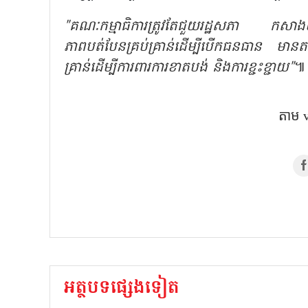
"
គណៈកម្មាធិការត្រូវតែជួយរដ្ឋសភា កសាងយន្
ភាពបត់បែនគ្រប់គ្រាន់ដើម្បីបើកធនធាន មានតម្ល
គ្រាន់ដើម្បីការពារការខាតបង់ និងការខ្ជះខ្ជាយ"
៕​
តាម​
អត្ថបទផ្សេងទៀត