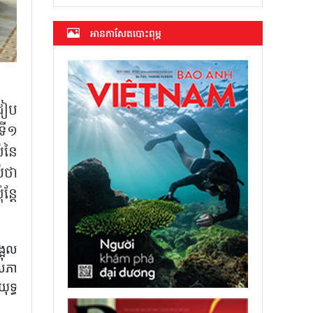
អាន​កាសែត​បោះពុម្ភ
រៀប
ទី១
ប់នៃ
់ថា
ន្តែ
្អុល
សភា​
ុទ្ធ