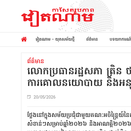
វៀតណាម - យុគសម័យថ្មី
ព័ត៌មាន
បទយកការណ
ព័ត៌មាន
លោកប្រធានរដ្ឋសភា ត្រិន ថ
ការគោលនយោបាយ និងអនុវត
20/05/2026
ថ្លែងនៅក្នុងសម័យប្រជុំជាមួយគណៈអចិន្ត្រៃយ៍នៃគណៈក
សំខាន់ៗសម្រាប់ឆ្នាំ២០២៦ និងអាណត្តិ២០