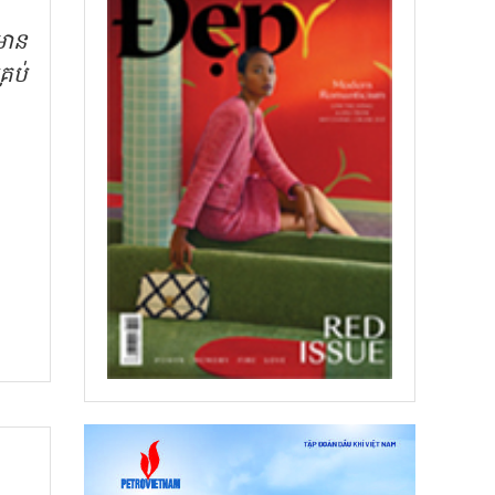
មាន
្រប់