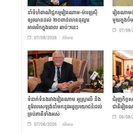
នាំទំហំពាណិជ្ជកម្មវៀតណាម-ម៉ាឡេស៊ី
វៀតណាមចា
ឲ្យឈានដល់ ២០ពាន់លានដុល្លារ
មួយក្នុង
អាមេរិកក្នុងពេល ឆាប់ៗនេះ
07/08/
07/08/2026
ព័ត៌មាន
ទំនាក់ទំនងរវាងវៀតណាម អូស្ត្រាលី និង
ជំរុញកិច្ច
នូវែលសេឡង់នាំមកនូវអត្ថប្រយោជន៍ដល់
ជាតិវៀតណ
គ្រប់ភាគីទាំងអស់
06/08/
07/08/2026
ព័ត៌មាន