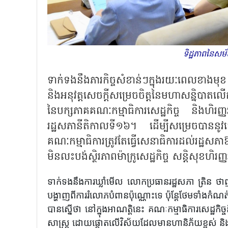
ទិដ្ឋភាពនៃសម
ទាក់ទងនឹងភារកិច្ចសំខាន់ៗ​ក្នុងរយៈពេលខាងមុ
និងអនុវត្តសេចក្តីសម្រេច​ចិត្ត​នៃមហាសន្និបា
នៃបក្ស​ភាគ​គណៈកម្មាធិការ​សេដ្ឋកិច្ច និងហិ
រដ្ឋសភានីតិកាលទី១៦។ ដើម្បីសម្រេចបាននូវ
គណៈកម្មាធិការត្រូវតែ​ធ្វើ​សេនាធិការដល់រដ្ឋសភាឱ្យ
មិន​លះបង់ស្ថិរភាពម៉ាក្រូសេដ្ឋកិច្ច សន្តិស
ទាក់ទងនឹងការឃ្លាំមើល លោកប្រធានរដ្ឋសភា ត្រិន ថាញ់ម
បង្ហាញពីការរំលោភបំពានប៉ុណ្ណោះទេ ប៉ុន្តែថែមទាំងក
បានស្នើថា នៅក្នុងអាណត្តិនេះ គណៈកម្មាធិការសេដ្ឋកិច្ច
សាស្ត្រ ដោយផ្តោតលើវិស័យ​ដែល​មានហានិភ័យខ្ពស់ និង