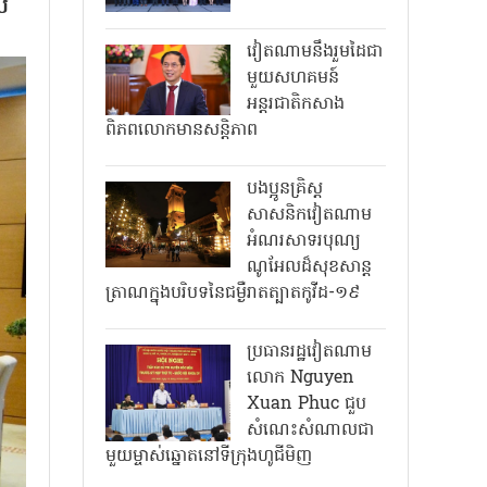
់
វៀតណាមនឹងរួមដៃជា
មួយសហគមន៍
អន្តរជាតិកសាង
ពិភពលោកមានសន្តិភាព
បងប្អូនគ្រិស្ត
សាសនិកវៀតណាម
អំណរសាទរបុណ្យ
ណូអែលដ៏សុខសាន្ត
ត្រាណក្នុងបរិបទនៃជម្ងឺរាតត្បាតកូវីដ-១៩
ប្រធានរដ្ឋវៀតណាម
លោក Nguyen
Xuan Phuc ជួប
សំណេះសំណាលជា
មួយម្ចាស់ឆ្នោតនៅទីក្រុងហូជីមិញ