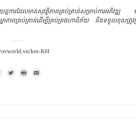
តការដែលមានសុវត្ថិភាពគ្រប់គ្រាន់សម្រាប់ការអភិវឌ្ឍ 
ាភាពគ្រប់គ្រាន់ដើម្បីគ្រប់គ្រងហានិភ័យ និងទទួលខុសត្រូវគ
 vovworld.vn/km-KH