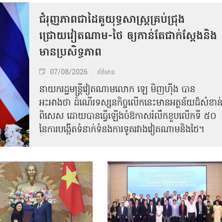
ជំរុញភាពជាដៃគូយុទ្ធសាស្ត្រគ្រប់ជ្រុង
ជ្រោយវៀតណាម-ថៃ ឲ្យកាន់តែជាក់ស្ដែងនិង
មានប្រសិទ្ធភាព
07/08/2026
ព័ត៌មាន
នាយករដ្ឋមន្ត្រីវៀតណាមលោក ឡេ មិញហ៊ឹង បាន
អះអាងថា ដំណើរទស្សនកិច្ចលើកនេះមានអត្ថន័យដ៏សំខាន
ពិសេស ដោយបានធ្វើឡើងចំឱកាសរំលឹកខួបលើកទី ៥០
នៃការបង្កើតទំនាក់ទំនងការទូតរវាងវៀតណាមនិងថៃ។