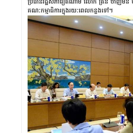
ប្រធានរដ្ឋសភាវៀតណាម លោក ត្រិន ថាញ់មិន បាន
គណៈកម្មាធិការក្នុងរយៈពេលកន្លងទៅ។