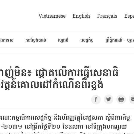
Vietnamese
English
Français
Esp
៍ឯកទេស
ការស្វែងយល់
វប្បធម៌
សេដ្ឋកិច្ច
ព្រឹត្តិការណ៍ - បុគ្
ាញ់មិន៖ ផ្តោតលើការធ្វើសេនាធិ
្តន៍គោលដៅកំណើនពីរខ្ទង់
ម្មាធិការសេដ្ឋកិច្ច និងហិរញ្ញវត្ថុនៃរដ្ឋសភា ស្តីពីភារកិច្ច
២៦-២០៣១ នៅព្រឹកថ្ងៃទី២០ ខែឧសភា នៅទីក្រុងហាណូយ