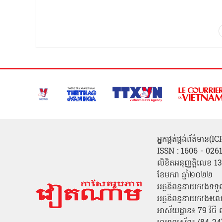
អ្នកផ្គត់ផ្គង់ព័ត៌មាន
ISSN : 1606 - 026
លិខិតអនុញ្ញត្តិលេខ
ខែមករា ឆ្នាំ២០២២
អគ្គនិពន្ធនាយករងទទួ
អគ្គនិពន្ធនាយករង៖ល
អាស័យដ្ឋាន៖ 79 វិថ