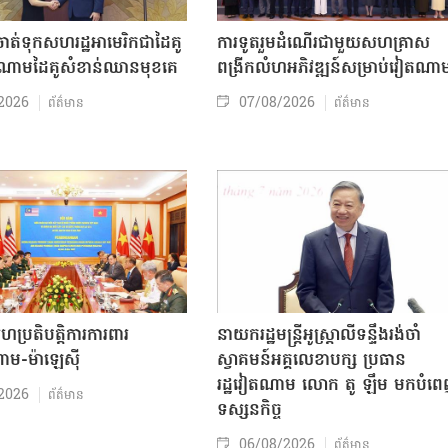
ត់ទុកសហរដ្ឋអាមេរិកជាដៃគូ
ការទូតរួមដំណើរជាមួយសហគ្រាស
ចំណោមដៃគូសំខាន់ឈានមុខគេ
ពង្រីកលំហអភិវឌ្ឍន៍សម្រាប់វៀតណា
2026
07/08/2026
ព័ត៌មាន
ព័ត៌មាន
សហប្រតិបត្តិការការពារ
នាយករដ្ឋមន្ត្រីអូស្ត្រាលីទន្ទឹងរង់ចាំ
ាម-ម៉ាឡេស៊ី
ស្វាគមន៍អគ្គលេខាបក្ស ប្រធាន
រដ្ឋវៀតណាម លោក តូ ឡឹម មកបំព
2026
ព័ត៌មាន
ទស្សនកិច្ច
06/08/2026
ព័ត៌មាន