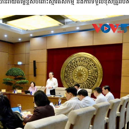
វាយតម្លៃខ្ពស់ចំពោះស្មារតីសកម្ម និងការទទួលខុសត្រូវរបស