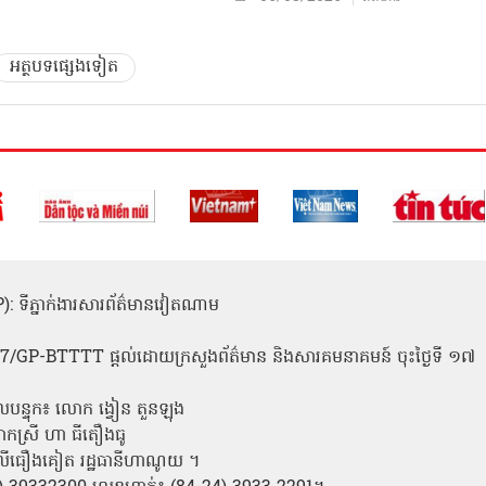
អត្ថបទផ្សេងទៀត
(ICP): ទីភ្នាក់ងារសារព័ត៌មានវៀតណាម
1
 137/GP-BTTTT ផ្តល់ដោយក្រសួងព័ត៌មាន និងសារគមនាគមន៍ ចុះថ្ងៃទី ១៧
លបន្ទុក៖ លោក ង្វៀន តួនឡុង
ោកស្រី ហា ធីតឿងធូ
ី លីធឿងគៀត រដ្ឋធានីហាណូយ ។