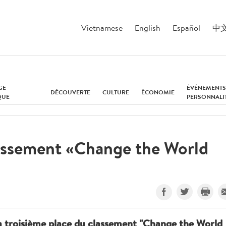
Vietnamese
English
Español
中
GE
ÉVÉNEMENTS
DÉCOUVERTE
CULTURE
ÉCONOMIE
QUE
PERSONNALI
lassement «Change the World
a troisième place du classement "Change the World