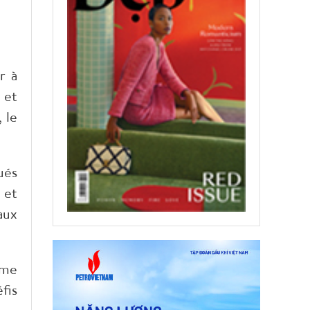
r à
 et
 le
ués
 et
aux
mme
fis