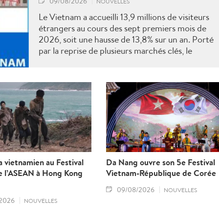
09/08/2026
NOUVELLES
Le Vietnam a accueilli 13,9 millions de visiteurs
étrangers au cours des sept premiers mois de
2026, soit une hausse de 13,8% sur un an. Porté
par la reprise de plusieurs marchés clés, le
tourisme poursuit sa dynamique vers l'objectif
annuel de 25 millions d'arrivées.
 vietnamien au Festival
Da Nang ouvre son 5e Festival
de l’ASEAN à Hong Kong
Vietnam-République de Corée
09/08/2026
NOUVELLES
2026
NOUVELLES