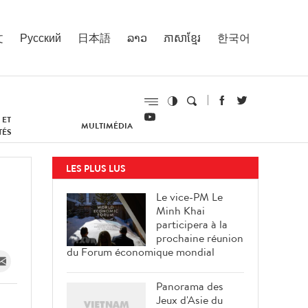
文
Русский
日本語
ລາວ
ភាសាខ្មែរ
한국어
 ET
MULTIMÉDIA
TÉS
LES PLUS LUS
Le vice-PM Le
Minh Khai
participera à la
prochaine réunion
du Forum économique mondial
Panorama des
Jeux d'Asie du