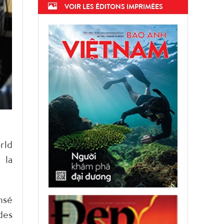
VOIR LES ÉDITONS IMPRIMÉES
rld
 la
nsé
des