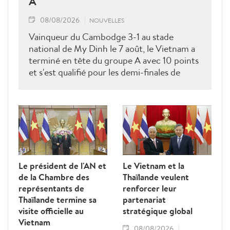
A
08/08/2026
NOUVELLES
Vainqueur du Cambodge 3-1 au stade
national de My Dinh le 7 août, le Vietnam a
terminé en tête du groupe A avec 10 points
et s'est qualifié pour les demi-finales de
l'ASEAN Cup 2026. Son futur adversaire
sera connu à l'issue des derniers matches du
groupe B.
Le président de l'AN et
Le Vietnam et la
de la Chambre des
Thaïlande veulent
représentants de
renforcer leur
Thaïlande termine sa
partenariat
visite officielle au
stratégique global
Vietnam
08/08/2026