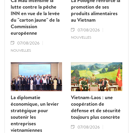
Ca Mau intensifie la
La Pologne renforce la
lutte contre la pêche
promotion de ses
INN en vue de la levée
produits alimentaires
du "carton jaune" de la
au Vietnam
Commission
07/08/2026
européenne
NOUVELLES
07/08/2026
NOUVELLES
La diplomatie
Vietnam-Laos : une
économique, un levier
coopération de
stratégique pour
défense et de sécurité
soutenir les
toujours plus concrète
entreprises
07/08/2026
vietnamiennes