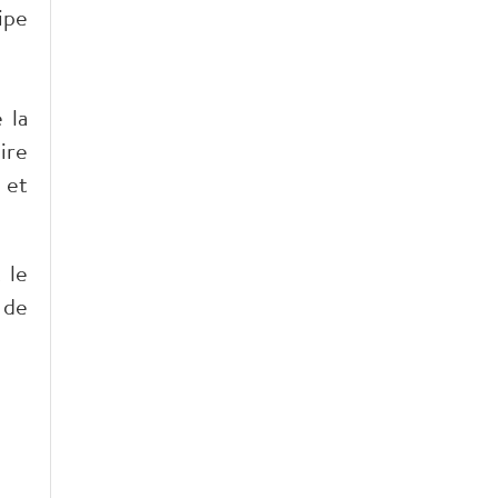
ipe
 la
ire
 et
 le
 de