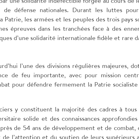
par une solidarité indéfectible forgée au cours de l
de défense nationales. Durant les luttes pour
la Patrie, les armées et les peuples des trois pays s
mes épreuves dans les tranchées face à des enne
ues d’une solidarité internationale fidèle et rare d
urd’hui l’une des divisions régulières majeures, do
ance de feu importante, avec pour mission centr
mbat pour défendre fermement la Patrie socialiste
iciers y constituent la majorité des cadres à tous 
rsitaire solide et des connaissances approfondies
s près de 54 ans de développement et de combat, 
e l’attention et du soutien de leurs supérieurs a