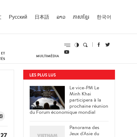
文
Русский
日本語
ລາວ
ភាសាខ្មែរ
한국어
 ET
MULTIMÉDIA
TÉS
LES PLUS LUS
Le vice-PM Le
Minh Khai
participera à la
prochaine réunion
du Forum économique mondial
Panorama des
Jeux d'Asie du
 27