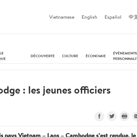
Vietnamese
English
Español
中
GE
ÉVÉNEMENTS
DÉCOUVERTE
CULTURE
ÉCONOMIE
QUE
PERSONNALI
ge : les jeunes officiers
rois pays Vietnam – Laos – Cambodge s’est rendue, le