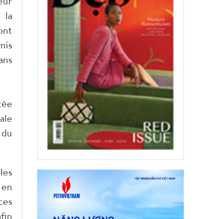
eur
 la
ont
mis
ans
tée
ale
 du
les
 en
ces
fin