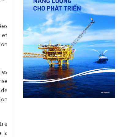
ées
 et
ion
les
nse
 de
ion
tre
 la