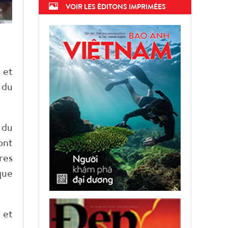
VOIR LES ÉDITONS IMPRIMÉES
 et
 du
 du
ont
res
que
 et