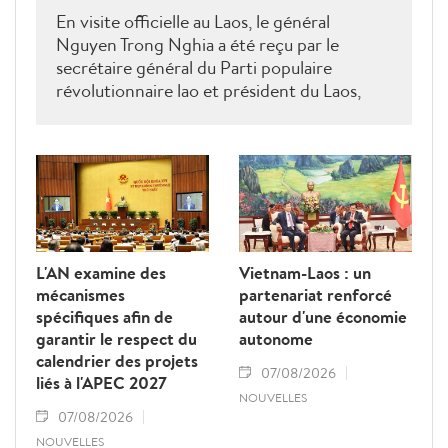
En visite officielle au Laos, le général
Nguyen Trong Nghia a été reçu par le
secrétaire général du Parti populaire
révolutionnaire lao et président du Laos,
Thongloun Sisoulith, ainsi que par le Premier
ministre Sonexay Siphandone. Les deux
parties ont réaffirmé leur volonté de
renforcer une coopération politico-militaire
étroite et efficace.
L'AN examine des
Vietnam-Laos : un
mécanismes
partenariat renforcé
spécifiques afin de
autour d'une économie
garantir le respect du
autonome
calendrier des projets
07/08/2026
liés à l'APEC 2027
NOUVELLES
07/08/2026
NOUVELLES