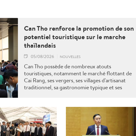
Can Tho renforce la promotion de son
potentiel touristique sur le marche
thaïlandais
05/08/2026
NOUVELLES
Can Tho possède de nombreux atouts
touristiques, notamment le marché flottant de
Cai Rang, ses vergers, ses villages d'artisanat
traditionnel, sa gastronomie typique et ses
festivals culturels. Can Tho s'attache à
développer une offre touristique de haute
qualité, durable et intelligente, axée sur le
tourisme écologique, le tourisme de villégiature,
le tourisme culturel et spirituel, ainsi que le
tourisme MICE.