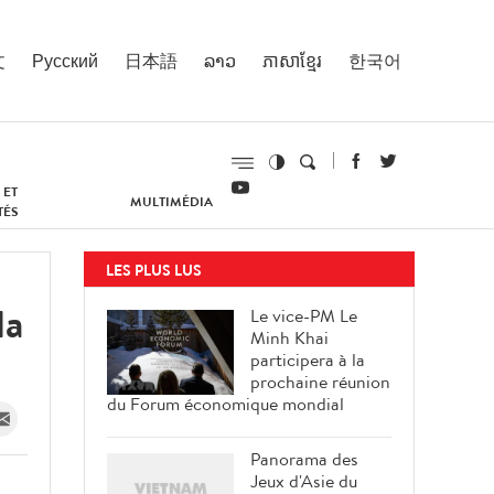
文
Русский
日本語
ລາວ
ភាសាខ្មែរ
한국어
 ET
MULTIMÉDIA
TÉS
LES PLUS LUS
la
Le vice-PM Le
Minh Khai
participera à la
prochaine réunion
du Forum économique mondial
Panorama des
Jeux d'Asie du