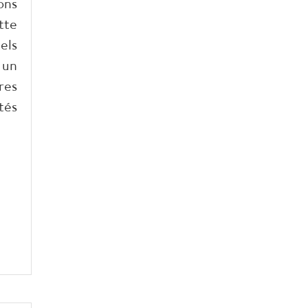
ons
tte
els
 un
res
tés