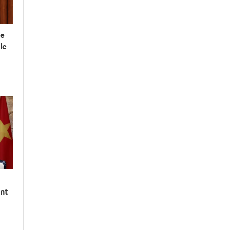
he
le
nt