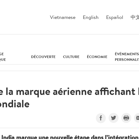
Vietnamese
English
Español
中
GE
ÉVÉNEMENTS
DÉCOUVERTE
CULTURE
ÉCONOMIE
QUE
PERSONNALI
la marque aérienne affichant 
ondiale
 India marque une nouvelle étape dans l’intégration