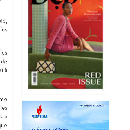
lé,
lus
les
 de
u’à
ème
les
s à
que