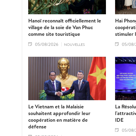
Hanoï reconnaît officiellement le
Hai Phon
village de la soie de Van Phuc
coopérati
comme site touristique
stimuler 
05/08/2026
05/08/
NOUVELLES
Le Vietnam et la Malaisie
La Résolu
souhaitent approfondir leur
l'attract
coopération en matière de
IDE
défense
05/08/