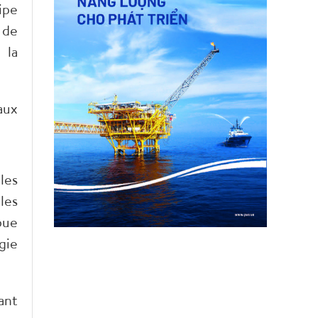
ipe
 de
 la
aux
les
les
bue
gie
ant