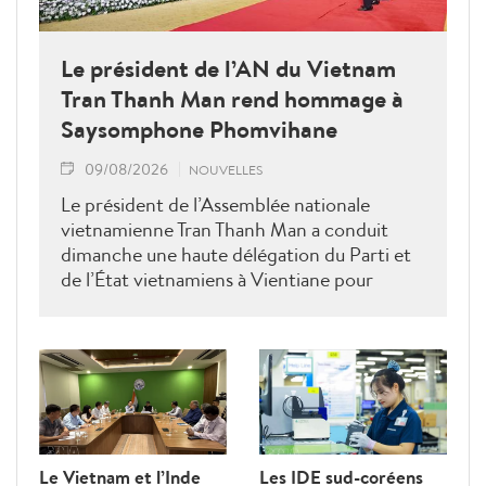
Le président de l’AN du Vietnam
Tran Thanh Man rend hommage à
Saysomphone Phomvihane
09/08/2026
NOUVELLES
Le président de l’Assemblée nationale
vietnamienne Tran Thanh Man a conduit
dimanche une haute délégation du Parti et
de l’État vietnamiens à Vientiane pour
rendre hommage au défunt président de
l’Assemblée nationale lao Saysomphone
Phomvihane, soulignant ses contributions
au renforcement des relations d’amitié et
de solidarité entre les deux pays.
Le Vietnam et l’Inde
Les IDE sud-coréens