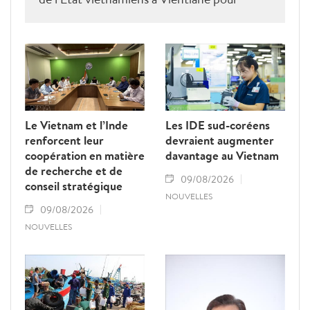
rendre hommage au défunt président de
l’Assemblée nationale lao Saysomphone
Phomvihane, soulignant ses contributions
au renforcement des relations d’amitié et
de solidarité entre les deux pays.
Le Vietnam et l’Inde
Les IDE sud-coréens
renforcent leur
devraient augmenter
coopération en matière
davantage au Vietnam
de recherche et de
09/08/2026
conseil stratégique
NOUVELLES
09/08/2026
NOUVELLES