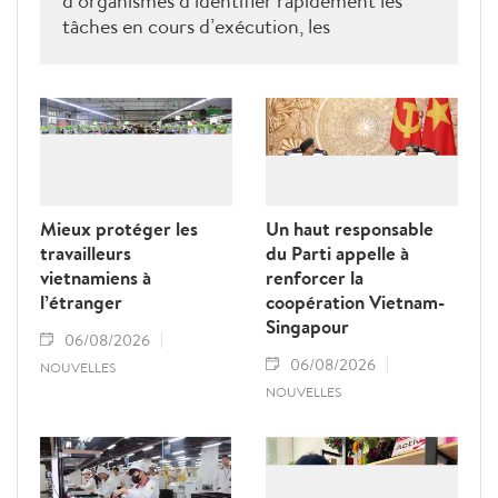
d’organismes d’identifier rapidement les
tâches en cours d’exécution, les
responsables, les délais, l’état d’avancement,
la conformité des résultats aux normes
requises, les tâches en retard, les causes de
ces retards, les personnes devant en
répondre, ainsi que les décisions à prendre
pour lever les blocages.
Mieux protéger les
Un haut responsable
travailleurs
du Parti appelle à
vietnamiens à
renforcer la
l’étranger
coopération Vietnam-
Singapour
06/08/2026
06/08/2026
NOUVELLES
NOUVELLES