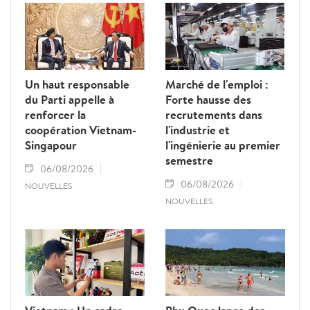
contrat. Ils ont proposé plusieurs mesures
visant à renforcer la gestion de l’État, à
lutter contre les fraudes et à mieux
protéger les droits et les intérêts légitimes
des travailleurs.
Un haut responsable
Marché de l'emploi :
du Parti appelle à
Forte hausse des
renforcer la
recrutements dans
coopération Vietnam-
l'industrie et
Singapour
l'ingénierie au premier
semestre
06/08/2026
06/08/2026
NOUVELLES
NOUVELLES