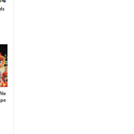
rds
ile
upe