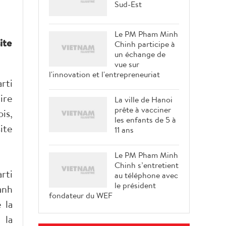
Sud-Est
Le PM Pham Minh
ite
Chinh participe à
un échange de
vue sur
l'innovation et l'entrepreneuriat
rti
ire
La ville de Hanoi
prête à vacciner
is,
les enfants de 5 à
ite
11 ans
Le PM Pham Minh
Chinh s’entretient
rti
au téléphone avec
le président
anh
fondateur du WEF
 la
 la