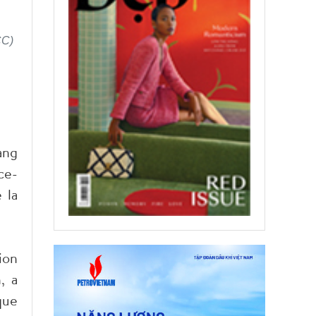
CC)
ang
ce-
 la
ion
, a
que