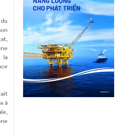
 du
non
at,
une
 la
nce
ait
s à
le,
une