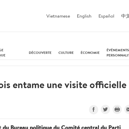
Vietnamese
English
Español
中
GE
ÉVÉNEMENTS
DÉCOUVERTE
CULTURE
ÉCONOMIE
QUE
PERSONNALI
is entame une visite officielle
du Bureau politique du Comité central du Parti