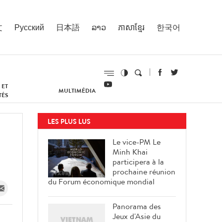
文
Русский
日本語
ລາວ
ភាសាខ្មែរ
한국어
 ET
MULTIMÉDIA
TÉS
LES PLUS LUS
Le vice-PM Le
Minh Khai
participera à la
prochaine réunion
du Forum économique mondial
Panorama des
Jeux d'Asie du