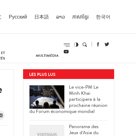
文
Русский
日本語
ລາວ
ភាសាខ្មែរ
한국어
 ET
MULTIMÉDIA
TÉS
LES PLUS LUS
e
Le vice-PM Le
Minh Khai
participera à la
prochaine réunion
du Forum économique mondial
Panorama des
Jeux d'Asie du