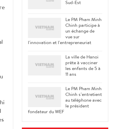
Sud-Est
re
Le PM Pham Minh
Chinh participe à
un échange de
vue sur
al
l'innovation et l'entrepreneuriat
La ville de Hanoi
prête à vacciner
les enfants de 5 à
11 ans
du
Le PM Pham Minh
Chinh s’entretient
au téléphone avec
hi
le président
l
fondateur du WEF
es