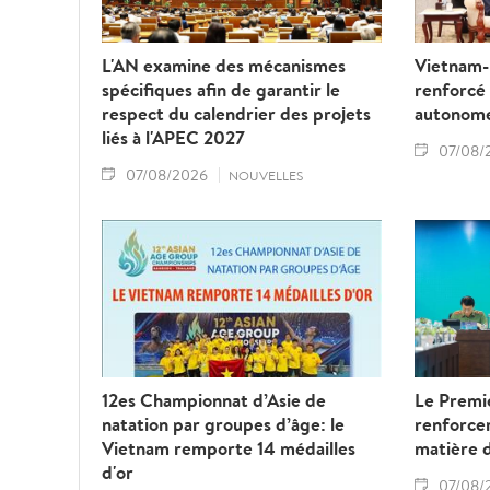
L'AN examine des mécanismes
Vietnam-L
spécifiques afin de garantir le
renforcé
respect du calendrier des projets
autonom
liés à l'APEC 2027
07/08/
07/08/2026
NOUVELLES
12es Championnat d’Asie de
Le Premie
natation par groupes d’âge: le
renforcer
Vietnam remporte 14 médailles
matière 
d'or
07/08/