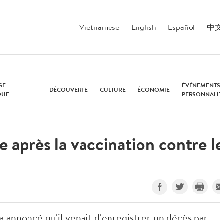
Vietnamese
English
Español
中
GE
ÉVÉNEMENTS
DÉCOUVERTE
CULTURE
ÉCONOMIE
QUE
PERSONNALI
 après la vaccination contre l
é a annoncé qu'il venait d'enregistrer un décès par