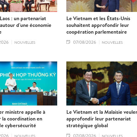
aos : un partenariat
Le Vietnam et les États-Unis
 autour d'une économie
souhaitent approfondir leur
e
coopération parlementaire
2026
07/08/2026
NOUVELLES
NOUVELLES
r ministre appelle à
Le Vietnam et la Malaisie veule
 la coordination en
approfondir leur partenariat
de cybersécurité
stratégique global
2026
07/08/2026
NOUVELLES
NOUVELLES