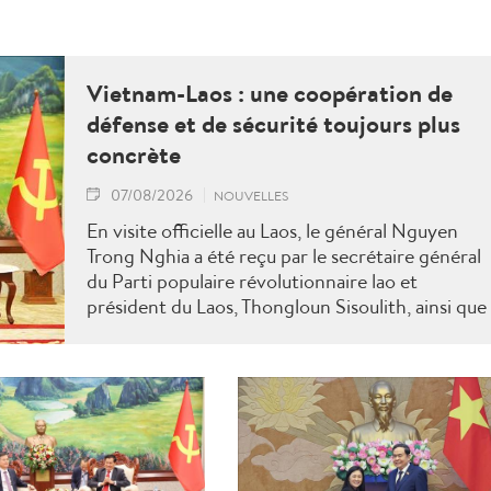
Vietnam-Laos : une coopération de
défense et de sécurité toujours plus
concrète
07/08/2026
NOUVELLES
En visite officielle au Laos, le général Nguyen
Trong Nghia a été reçu par le secrétaire général
du Parti populaire révolutionnaire lao et
président du Laos, Thongloun Sisoulith, ainsi que
par le Premier ministre Sonexay Siphandone. Le
deux parties ont réaffirmé leur volonté de
renforcer une coopération politico-militaire
étroite et efficace.