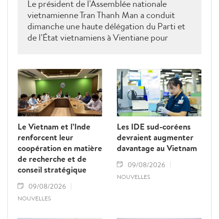
Le président de l’Assemblée nationale
vietnamienne Tran Thanh Man a conduit
dimanche une haute délégation du Parti et
de l’État vietnamiens à Vientiane pour
rendre hommage au défunt président de
l’Assemblée nationale lao Saysomphone
Phomvihane, soulignant ses contributions
au renforcement des relations d’amitié et
de solidarité entre les deux pays.
Le Vietnam et l’Inde
Les IDE sud-coréens
renforcent leur
devraient augmenter
coopération en matière
davantage au Vietnam
de recherche et de
09/08/2026
conseil stratégique
NOUVELLES
09/08/2026
NOUVELLES