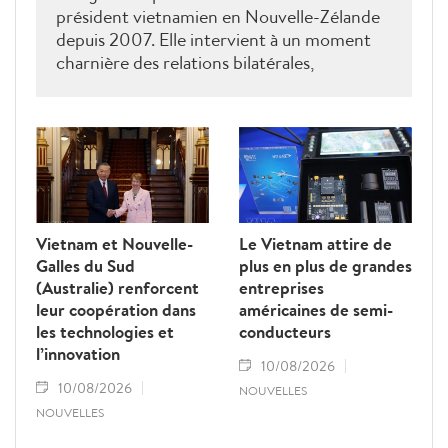
président vietnamien en Nouvelle-Zélande
depuis 2007. Elle intervient à un moment
charnière des relations bilatérales,
développées depuis plus de 50 ans dans les
domaines du commerce, de l’éducation, de
la coopération au développement, de la
sécurité et des échanges entre les peuples, a
déclaré le ministre néo-zélandais des
Affaires étrangères, Winston Peters.
Vietnam et Nouvelle-
Le Vietnam attire de
Galles du Sud
plus en plus de grandes
(Australie) renforcent
entreprises
leur coopération dans
américaines de semi-
les technologies et
conducteurs
l’innovation
10/08/2026
10/08/2026
NOUVELLES
NOUVELLES