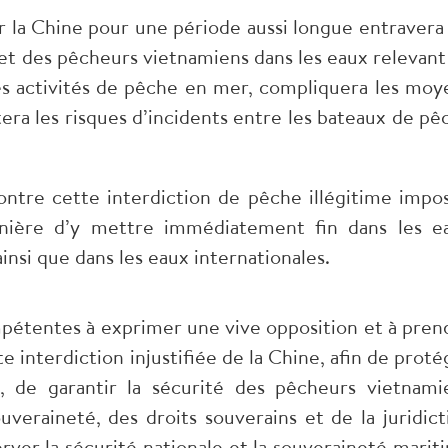
r la Chine pour une période aussi longue entravera 
 et des pêcheurs vietnamiens dans les eaux relevant
es activités de pêche en mer, compliquera les moy
ra les risques d’incidents entre les bateaux de pê
ntre cette interdiction de pêche illégitime impo
nière d’y mettre immédiatement fin dans les e
insi que dans les eaux internationales.
mpétentes à exprimer une vive opposition et à pren
interdiction injustifiée de la Chine, afin de proté
s, de garantir la sécurité des pêcheurs vietnami
uveraineté, des droits souverains et de la juridict
rver la sécurité nationale et la souveraineté marit