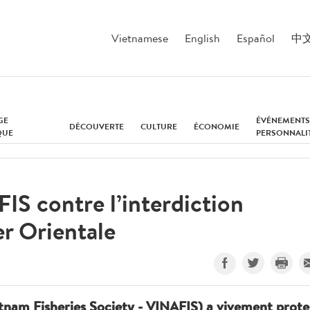
Vietnamese
English
Español
中
GE
ÉVÉNEMENTS
DÉCOUVERTE
CULTURE
ÉCONOMIE
QUE
PERSONNALI
IS contre l’interdiction
r Orientale
tnam Fisheries Society - VINAFIS) a vivement prote