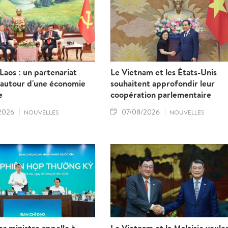
étroite et efficace.
aos : un partenariat
Le Vietnam et les États-Unis
 autour d'une économie
souhaitent approfondir leur
e
coopération parlementaire
2026
07/08/2026
NOUVELLES
NOUVELLES
r ministre appelle à
Le Vietnam et la Malaisie veule