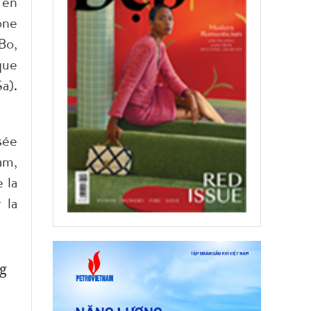
 en
one
Bo,
que
a).
sée
am,
 la
 la