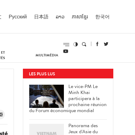
文
Русский
日本語
ລາວ
ភាសាខ្មែរ
한국어
 ET
MULTIMÉDIA
TÉS
LES PLUS LUS
Le vice-PM Le
Minh Khai
participera à la
prochaine réunion
du Forum économique mondial
Panorama des
Jeux d'Asie du
sté