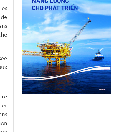
les
 de
ens
che
sée
aux
dre
ger
ens
ion
ime