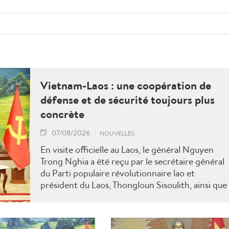
Vietnam-Laos : une coopération de
défense et de sécurité toujours plus
concrète
07/08/2026
NOUVELLES
En visite officielle au Laos, le général Nguyen
Trong Nghia a été reçu par le secrétaire général
du Parti populaire révolutionnaire lao et
président du Laos, Thongloun Sisoulith, ainsi que
par le Premier ministre Sonexay Siphandone. Le
deux parties ont réaffirmé leur volonté de
renforcer une coopération politico-militaire