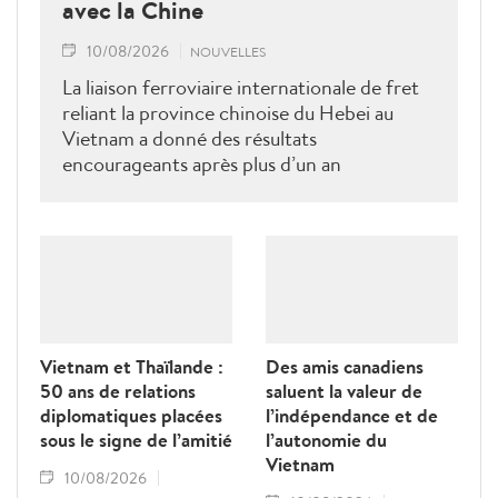
avec la Chine
10/08/2026
NOUVELLES
La liaison ferroviaire internationale de fret
reliant la province chinoise du Hebei au
Vietnam a donné des résultats
encourageants après plus d’un an
d’exploitation, réduisant les délais
d’acheminement de plus de 20 jours à une
fourchette de cinq à sept jours.
Vietnam et Thaïlande :
Des amis canadiens
50 ans de relations
saluent la valeur de
diplomatiques placées
l’indépendance et de
sous le signe de l’amitié
l’autonomie du
Vietnam
10/08/2026