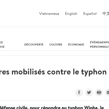
Vietnamese
English
Español
中
GE
ÉVÉNEMENTS
DÉCOUVERTE
CULTURE
ÉCONOMIE
QUE
PERSONNALI
res mobilisés contre le typhon
e défense civile, pour répondre au typhon Wipha, le