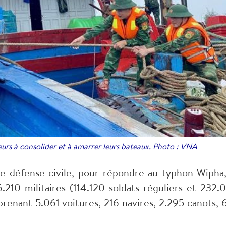
urs à consolider et à amarrer leurs bateaux. Photo : VNA
 de défense civile, pour répondre au typhon Wipha,
210 militaires (114.120 soldats réguliers et 232.
renant 5.061 voitures, 216 navires, 2.295 canots, 