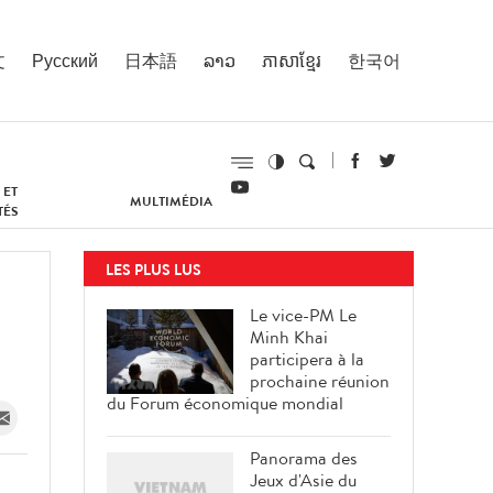
文
Русский
日本語
ລາວ
ភាសាខ្មែរ
한국어
 ET
MULTIMÉDIA
TÉS
LES PLUS LUS
Le vice-PM Le
Minh Khai
participera à la
prochaine réunion
du Forum économique mondial
Panorama des
Jeux d'Asie du