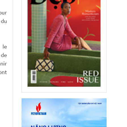
our
 du
 le
 de
nir
ont