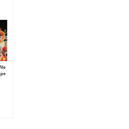
ile
upe