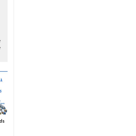
é
é
rds