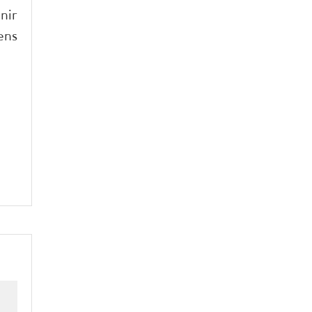
nir
ens