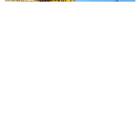
Fournisseur du contenu internet: l’Agence vietnamienne
d’information (AVI)
ISSN : 1606 - 0261
Permis de publication: 137/GP-BTTTT délivré le 17 mars 2022