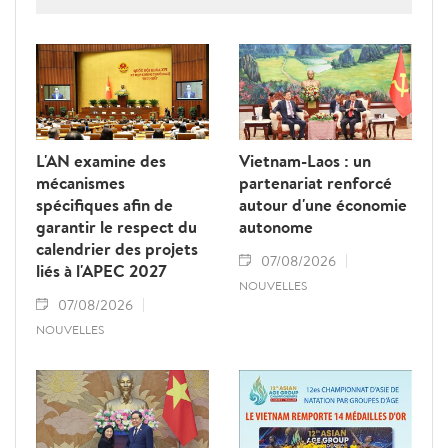
Thongloun Sisoulith, ainsi que par le Premier
ministre Sonexay Siphandone. Les deux
parties ont réaffirmé leur volonté de
renforcer une coopération politico-militaire
étroite et efficace.
L'AN examine des
Vietnam-Laos : un
mécanismes
partenariat renforcé
spécifiques afin de
autour d'une économie
garantir le respect du
autonome
calendrier des projets
07/08/2026
liés à l'APEC 2027
NOUVELLES
07/08/2026
NOUVELLES