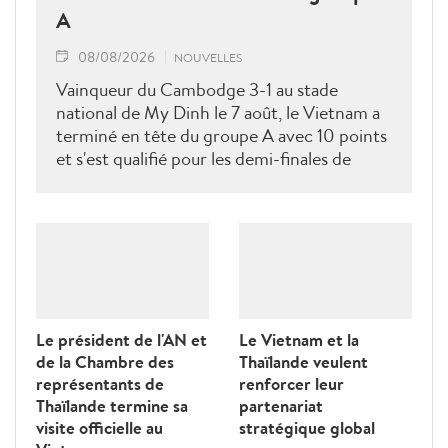
A
08/08/2026
NOUVELLES
Vainqueur du Cambodge 3-1 au stade
national de My Dinh le 7 août, le Vietnam a
terminé en tête du groupe A avec 10 points
et s'est qualifié pour les demi-finales de
l'ASEAN Cup 2026. Son futur adversaire
sera connu à l'issue des derniers matches du
groupe B.
Le président de l'AN et
Le Vietnam et la
de la Chambre des
Thaïlande veulent
représentants de
renforcer leur
Thaïlande termine sa
partenariat
visite officielle au
stratégique global