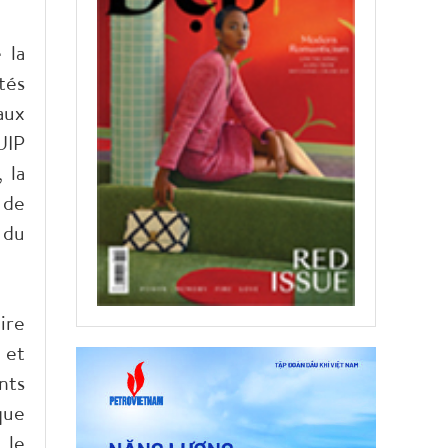
 la
tés
aux
UIP
 la
 de
 du
ire
 et
nts
que
 le