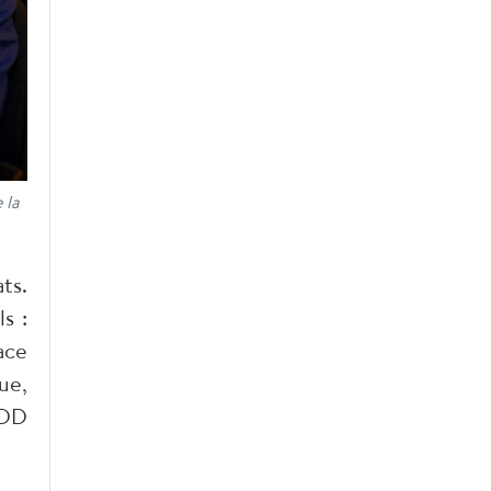
 la
ts.
s :
ace
ue,
ODD