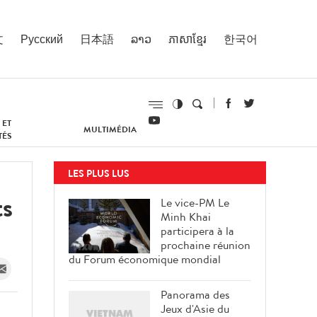
文
Русский
日本語
ລາວ
ភាសាខ្មែរ
한국어
 ET
MULTIMÉDIA
TÉS
LES PLUS LUS
ts
Le vice-PM Le
Minh Khai
participera à la
prochaine réunion
du Forum économique mondial
Panorama des
Jeux d'Asie du