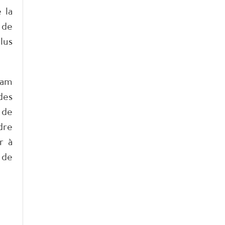
 la
 de
lus
nam
des
 de
dre
r à
 de