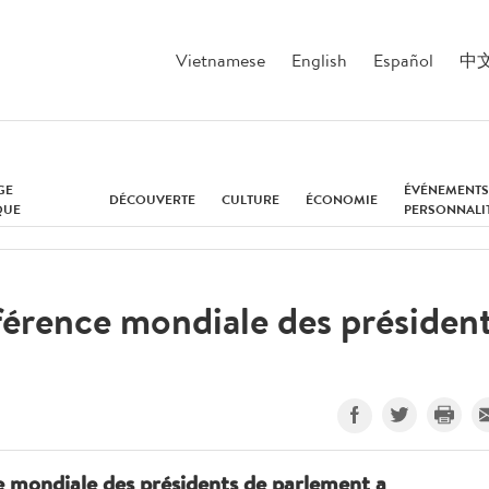
Vietnamese
English
Español
中
GE
ÉVÉNEMENTS
DÉCOUVERTE
CULTURE
ÉCONOMIE
QUE
PERSONNALI
férence mondiale des présiden
ce mondiale des présidents de parlement a