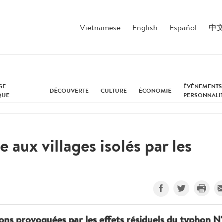
Vietnamese
English
Español
中
GE
ÉVÉNEMENTS
DÉCOUVERTE
CULTURE
ÉCONOMIE
QUE
PERSONNALI
 aux villages isolés par les
ons provoquées par les effets résiduels du typhon N