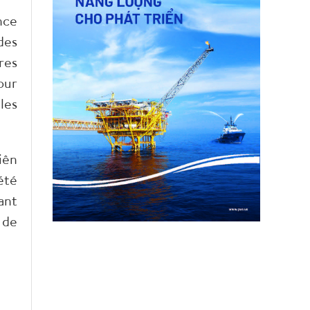
nce
des
res
our
les
iên
été
ant
 de