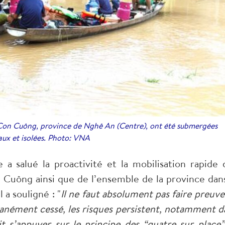
n Cuông, province de Nghê An (Centre), ont été submergées
eaux et isolées. Photo: VNA
e a salué la proactivité et la mobilisation rapide 
Cuông ainsi que de l’ensemble de la province dans
a souligné : "
Il ne faut absolument pas faire preuve
tanément cessé, les risques persistent, notamment d
it s’appuyer sur le principe des “quatre sur place”