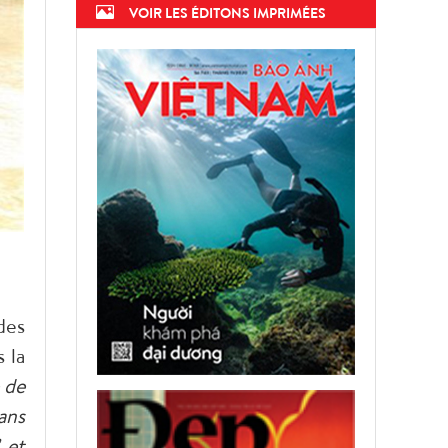
VOIR LES ÉDITONS IMPRIMÉES
des
 la
 de
ans
 et