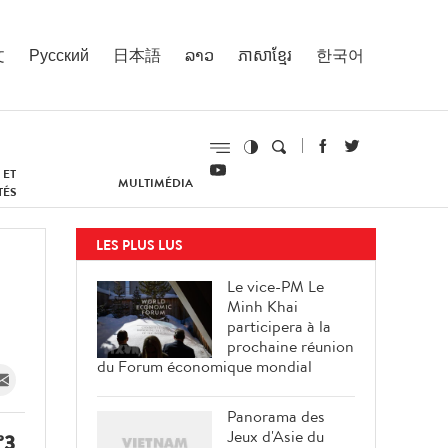
文
Русский
日本語
ລາວ
ភាសាខ្មែរ
한국어
 ET
MULTIMÉDIA
TÉS
LES PLUS LUS
Le vice-PM Le
Minh Khai
participera à la
prochaine réunion
du Forum économique mondial
Panorama des
Jeux d'Asie du
°3