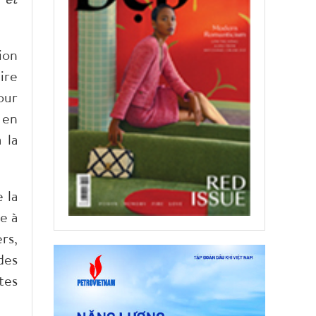
ion
ire
our
 en
 la
 la
e à
rs,
des
tes