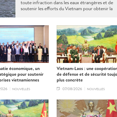
toute infraction dans les eaux étrangères et de
soutenir les efforts du Vietnam pour obtenir la
levée du "carton jaune" de la Commission
européenne.
matie économique, un
Vietnam-Laos : une coopératio
ratégique pour soutenir
de défense et de sécurité touj
prises vietnamiennes
plus concrète
2026
07/08/2026
NOUVELLES
NOUVELLES