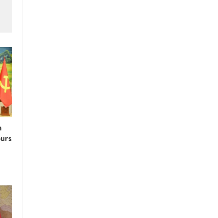
n
ours