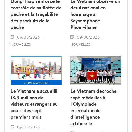
Dong Thap renforce le
Le Vietnam observe un
contrôle de sa flotte de
deuil national en
pêche et la traçabilité
hommage à
des produits de la
Saysomphone
pêche
Phomvihane
09/08/2026
09/08/2026
NOUVELLES
NOUVELLES
Le Vietnam a accueilli
Le Vietnam décroche
13,9 millions de
sept médailles à
visiteurs étrangers au
l’Olympiade
cours des sept
internationale
premiers mois
d’intelligence
artificielle
09/08/2026