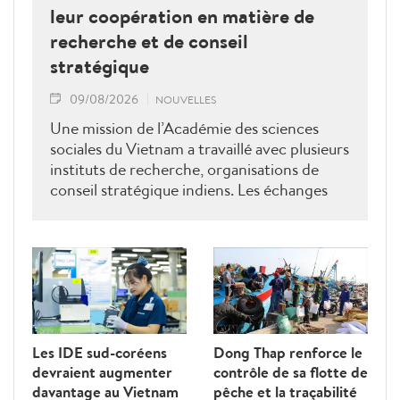
leur coopération en matière de
recherche et de conseil
stratégique
09/08/2026
NOUVELLES
Une mission de l’Académie des sciences
sociales du Vietnam a travaillé avec plusieurs
instituts de recherche, organisations de
conseil stratégique indiens. Les échanges
ont porté sur le renforcement de la
coopération en matière de recherche, de
formation, de conseil stratégique et de mise
en réseau académique, contribuant ainsi à
approfondir le partenariat stratégique
global renforcé entre le Vietnam et l’Inde.
Les IDE sud-coréens
Dong Thap renforce le
devraient augmenter
contrôle de sa flotte de
davantage au Vietnam
pêche et la traçabilité