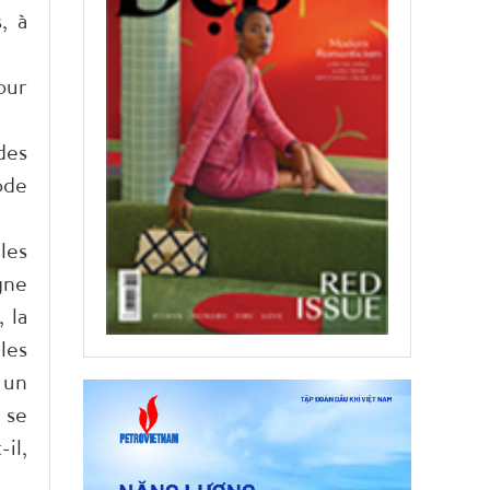
, à
our
des
ode
les
gne
 la
les
 un
 se
il,