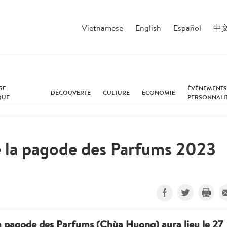
Vietnamese
English
Español
中
GE
ÉVÉNEMENTS
DÉCOUVERTE
CULTURE
ÉCONOMIE
QUE
PERSONNALI
de la pagode des Parfums 2023
la pagode des Parfums (Chùa Huong) aura lieu le 27