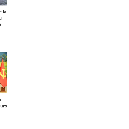
e la
u
n
n
ours