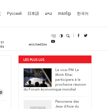
文
Русский
日本語
ລາວ
ភាសាខ្មែរ
한국어
 ET
MULTIMÉDIA
TÉS
LES PLUS LUS
Le vice-PM Le
Minh Khai
participera à la
prochaine réunion
du Forum économique mondial
Panorama des
Jeux d'Asie du