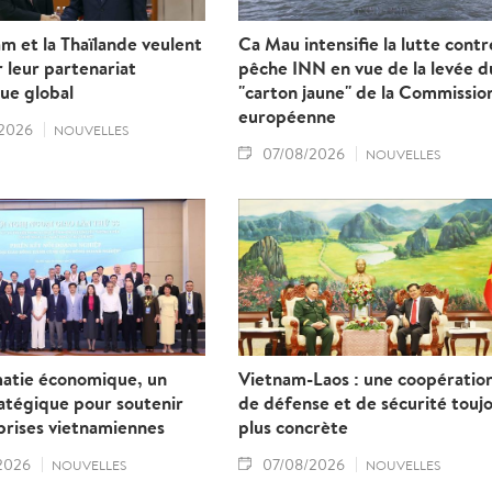
m et la Thaïlande veulent
Ca Mau intensifie la lutte contr
 leur partenariat
pêche INN en vue de la levée d
ue global
"carton jaune" de la Commissio
européenne
2026
NOUVELLES
07/08/2026
NOUVELLES
matie économique, un
Vietnam-Laos : une coopératio
ratégique pour soutenir
de défense et de sécurité touj
prises vietnamiennes
plus concrète
2026
07/08/2026
NOUVELLES
NOUVELLES