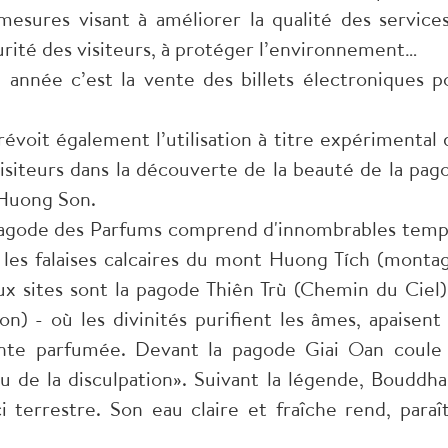
sures visant à améliorer la qualité des services
écurité des visiteurs, à protéger l’environnement…
année c’est la vente des billets électroniques p
évoit également l’utilisation à titre expérimental 
visiteurs dans la découverte de la beauté de la pag
 Huong Son.
 pagode des Parfums comprend d'innombrables temp
 les falaises calcaires du mont Huong Tích (monta
x sites sont la pagode Thiên Trù (Chemin du Ciel),
n) - où les divinités purifient les âmes, apaisent 
einte parfumée. Devant la pagode Giai Oan coule
au de la disculpation». Suivant la légende, Bouddha
i terrestre. Son eau claire et fraîche rend, paraît-