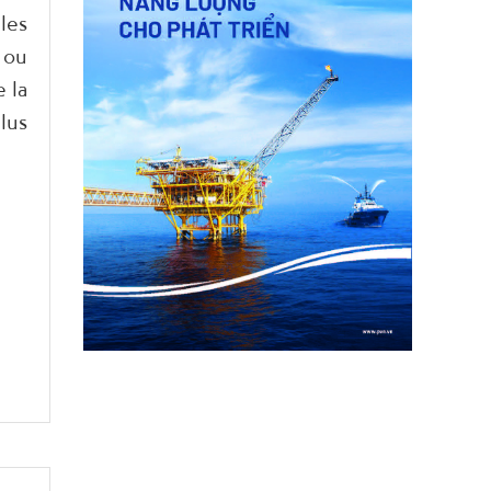
les
 ou
 la
plus