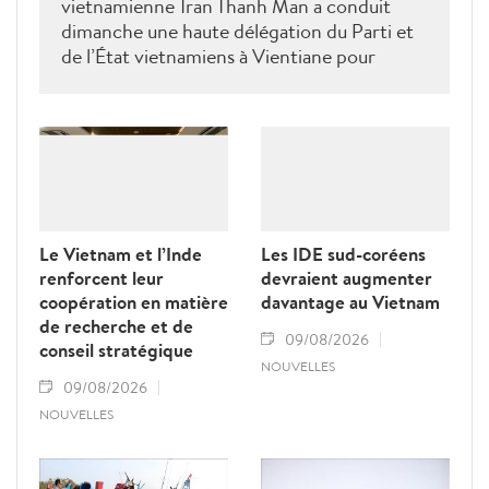
vietnamienne Tran Thanh Man a conduit
dimanche une haute délégation du Parti et
de l’État vietnamiens à Vientiane pour
rendre hommage au défunt président de
l’Assemblée nationale lao Saysomphone
Phomvihane, soulignant ses contributions
au renforcement des relations d’amitié et
de solidarité entre les deux pays.
Le Vietnam et l’Inde
Les IDE sud-coréens
renforcent leur
devraient augmenter
coopération en matière
davantage au Vietnam
de recherche et de
09/08/2026
conseil stratégique
NOUVELLES
09/08/2026
NOUVELLES