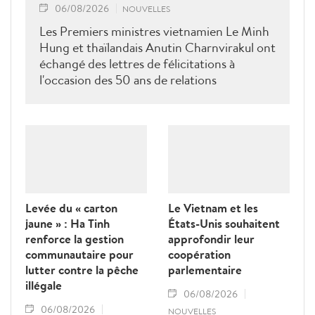
06/08/2026
NOUVELLES
Les Premiers ministres vietnamien Le Minh
Hung et thaïlandais Anutin Charnvirakul ont
échangé des lettres de félicitations à
l'occasion des 50 ans de relations
diplomatiques Vietnam-Thaîllande
Levée du « carton
Le Vietnam et les
jaune » : Ha Tinh
États-Unis souhaitent
renforce la gestion
approfondir leur
communautaire pour
coopération
lutter contre la pêche
parlementaire
illégale
06/08/2026
06/08/2026
NOUVELLES