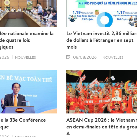
ée nationale examine la
Le Vietnam investit 2,36 millia
e quatre lois
de dollars à l'étranger en sept
giques
mois
2026
08/08/2026
NOUVELLES
NOUVELLES
de la 33e Conférence
ASEAN Cup 2026 : le Vietnam f
ique
en demi-finales en tête du gro
A
2026