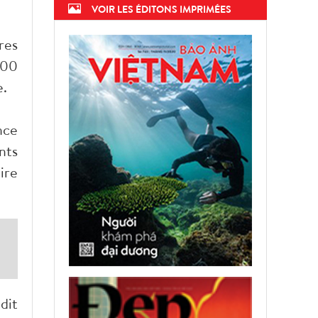
VOIR LES ÉDITONS IMPRIMÉES
res
800
e.
nce
nts
ire
dit