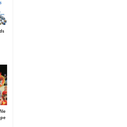
rds
ile
upe