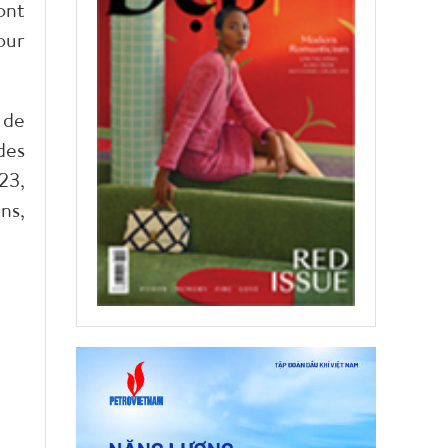
ont
our
 de
des
23,
ns,