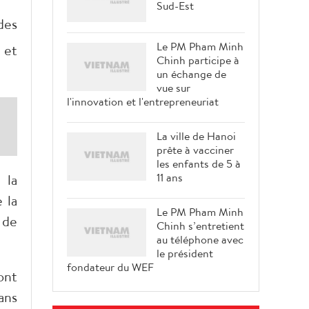
Sud-Est
des
Le PM Pham Minh
 et
Chinh participe à
un échange de
vue sur
l'innovation et l'entrepreneuriat
La ville de Hanoi
prête à vacciner
les enfants de 5 à
11 ans
 la
 la
Le PM Pham Minh
 de
Chinh s’entretient
au téléphone avec
le président
fondateur du WEF
ont
ans