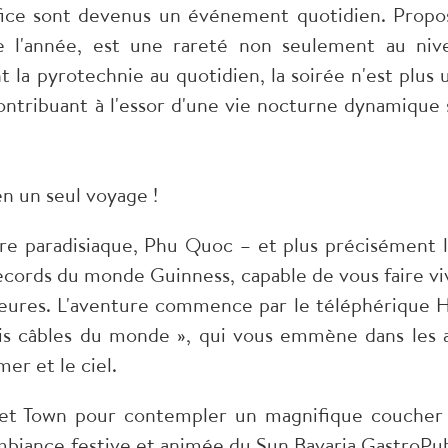
ifice sont devenus un événement quotidien. Propo
te l'année, est une rareté non seulement au niv
t la pyrotechnie au quotidien, la soirée n'est plus 
ntribuant à l'essor d'une vie nocturne dynamique 
n un seul voyage !
ure paradisiaque, Phu Quoc – et plus précisément l'
records du monde Guinness, capable de vous faire vi
heures. L'aventure commence par le téléphérique 
ois câbles du monde », qui vous emmène dans les a
er et le ciel.
nset Town pour contempler un magnifique coucher
'ambiance festive et animée du Sun Bavaria GastroPub