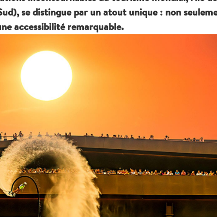
ud), se distingue par un atout unique : non seulem
'une accessibilité remarquable.