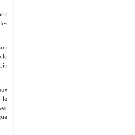
uoc
des
non
cle
ein
aux
 le
ser
que