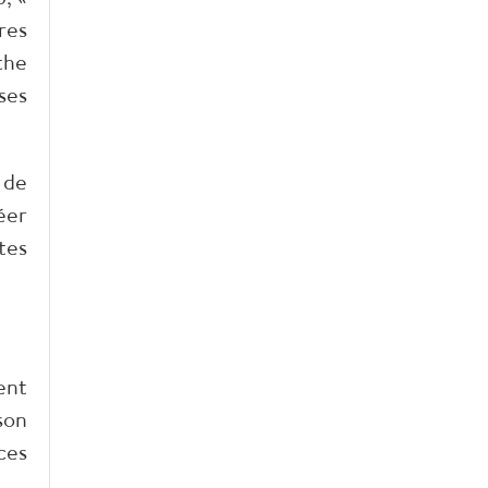
res
the
ses
 de
éer
tes
ent
son
ces