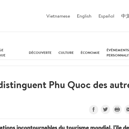
Vietnamese
English
Español
中
GE
ÉVÉNEMENTS
DÉCOUVERTE
CULTURE
ÉCONOMIE
QUE
PERSONNALI
 distinguent Phu Quoc des autr
nations incontournables du tourisme mondial, l'île de