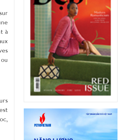
sur
une
t à
aux
ves
 ou
urs
est
oc,