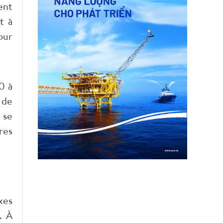
ent
t à
our
0 à
 de
 se
res
xes
. À