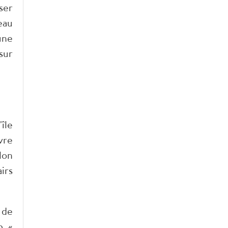
ser
eau
une
sur
île
vre
Hon
irs
 de
, «