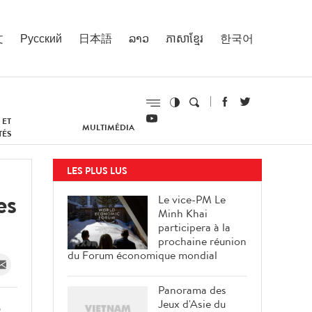
文
Русский
日本語
ລາວ
ភាសាខ្មែរ
한국어
 ET
MULTIMÉDIA
TÉS
LES PLUS LUS
es
Le vice-PM Le
Minh Khai
participera à la
prochaine réunion
du Forum économique mondial
Panorama des
Jeux d'Asie du