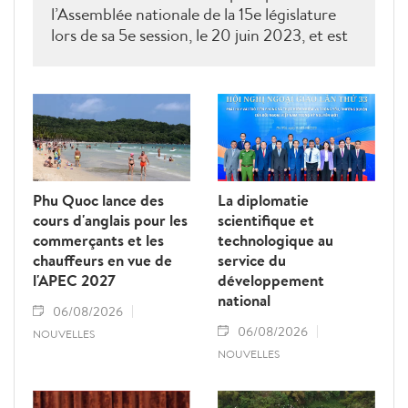
l’Assemblée nationale de la 15e législature
lors de sa 5e session, le 20 juin 2023, et est
entrée en vigueur le 1er juillet 2024. Le
Premier ministre a promulgué le 31 août
2023 un plan de mise en application de
cette loi sur la période 2024-2026.
Phu Quoc lance des
La diplomatie
cours d'anglais pour les
scientifique et
commerçants et les
technologique au
chauffeurs en vue de
service du
l'APEC 2027
développement
national
06/08/2026
06/08/2026
NOUVELLES
NOUVELLES